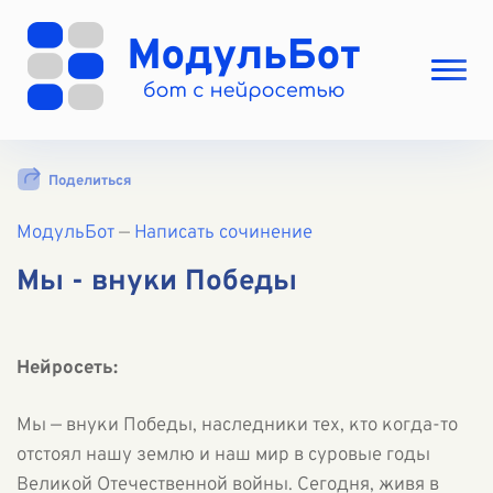
Выбрать режим
Поделиться
Цены
МодульБот
Вход
—
Написать сочинение
Вход с Telegram
Мы - внуки Победы
Нейросеть:
Мы — внуки Победы, наследники тех, кто когда-то
отстоял нашу землю и наш мир в суровые годы
Великой Отечественной войны. Сегодня, живя в