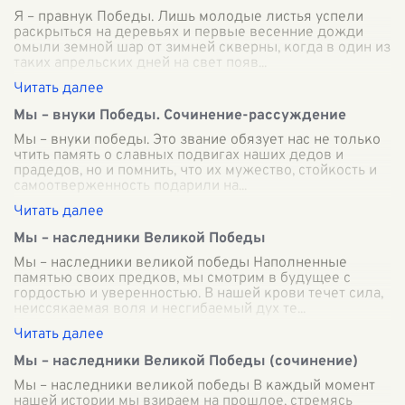
Я – правнук Победы. Лишь молодые листья успели
раскрыться на деревьях и первые весенние дожди
омыли земной шар от зимней скверны, когда в один из
таких апрельских дней на свет появ
...
Мы – внуки Победы. Сочинение-рассуждение
Мы – внуки победы. Это звание обязует нас не только
чтить память о славных подвигах наших дедов и
прадедов, но и помнить, что их мужество, стойкость и
самоотверженность подарили на
...
Мы – наследники Великой Победы
Мы – наследники великой победы Наполненные
памятью своих предков, мы смотрим в будущее с
гордостью и уверенностью. В нашей крови течет сила,
неиссякаемая воля и несгибаемый дух те
...
Мы – наследники Великой Победы (сочинение)
Мы – наследники великой победы В каждый момент
нашей истории мы взираем на прошлое, стремясь