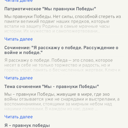
Патриотическое "Мы правнуки Победы"
Мы правнуки Победы. Нет силы, способной стереть из
памяти великий подвиг наших предков, которые
встали на защиту Родины в самые мрачные часы
истории. Их мужество и самопожертвовани
...
Сочинение: "Я расскажу о победе. Рассуждение о
войне и победе."
Я расскажу о победе. Победа — это слово, которое
несет в себе не только торжество и радость, но и
горечь утрат, память о бесчисленных жертвах. Ключ к
пониманию победы лежит в осозн
...
Тема сочинения "Мы - правнуки Победы"
Мы – правнуки Победы, живущие в мире, где эхо
войны отзывается уже не снарядами и выстрелами, а
воспоминаниями, стоящими за мирным небом над
нашими головами. В каждом из нас, даже
...
Я – правнук победы