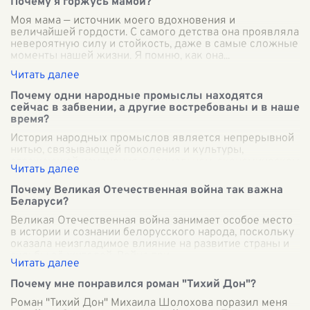
Почему я горжусь мамой?
Моя мама — источник моего вдохновения и
величайшей гордости. С самого детства она проявляла
невероятную силу и стойкость, даже в самые сложные
моменты нашей жизни. Я помню, как она
...
Почему одни народные промыслы находятся
сейчас в забвении, а другие востребованы и в наше
время?
История народных промыслов является непрерывной
нитью, связывающей поколения и культуры,
отражающей изменения в социальном, экономическом
и культурном контексте. Однако, несмотря н
...
Почему Великая Отечественная война так важна
Беларуси?
Великая Отечественная война занимает особое место
в истории и сознании белорусского народа, поскольку
оказала неизгладимое влияние на развитие страны и
судьбы её жителей. Война при
...
Почему мне понравился роман "Тихий Дон"?
Роман "Тихий Дон" Михаила Шолохова поразил меня