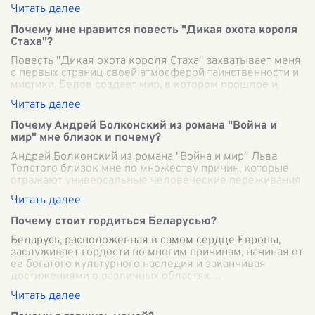
Почему мне нравится повесть "Дикая охота короля
Стаха"?
Повесть "Дикая охота короля Стаха" захватывает меня
с первых страниц своей атмосферой таинственности и
мистики. Белов создает мир, в котором прошлое и
настоящее переплетаются столь
...
Почему Андрей Болконский из романа "Война и
мир" мне близок и почему?
Андрей Болконский из романа "Война и мир" Льва
Толстого близок мне по множеству причин, которые
отражают универсальные человеческие переживания
и стремления. Во многом, его жизненн
...
Почему стоит гордиться Беларусью?
Беларусь, расположенная в самом сердце Европы,
заслуживает гордости по многим причинам, начиная от
ее богатого культурного наследия и заканчивая
достижениями в различных областях.
...