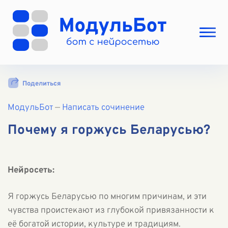
Выбрать режим
Поделиться
Цены
МодульБот
Вход
—
Написать сочинение
Вход с Telegram
Почему я горжусь Беларусью?
Нейросеть:
Я горжусь Беларусью по многим причинам, и эти
чувства проистекают из глубокой привязанности к
её богатой истории, культуре и традициям.