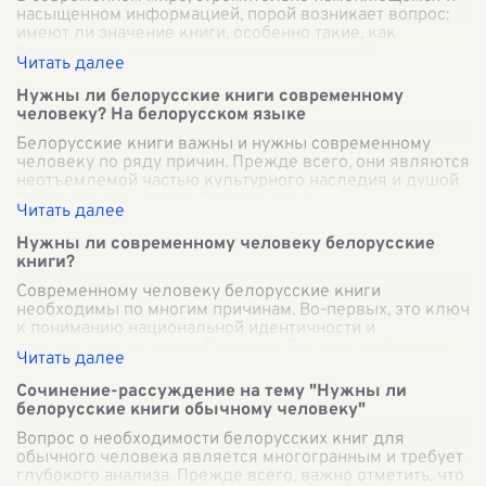
насыщенном информацией, порой возникает вопрос:
имеют ли значение книги, особенно такие, как
белорусские, для сегодняшнего человека?
...
Нужны ли белорусские книги современному
человеку? На белорусском языке
Белорусские книги важны и нужны современному
человеку по ряду причин. Прежде всего, они являются
неотъемлемой частью культурного наследия и душой
белорусского народа. Литература на
...
Нужны ли современному человеку белорусские
книги?
Современному человеку белорусские книги
необходимы по многим причинам. Во-первых, это ключ
к пониманию национальной идентичности и
культурного наследия Беларуси. В эпоху глобализац
...
Сочинение-рассуждение на тему "Нужны ли
белорусские книги обычному человеку"
Вопрос о необходимости белорусских книг для
обычного человека является многогранным и требует
глубокого анализа. Прежде всего, важно отметить, что