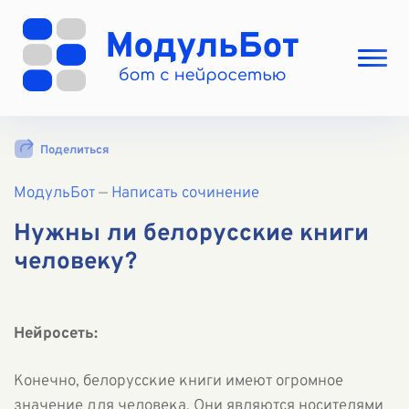
Выбрать режим
Поделиться
Цены
МодульБот
Вход
—
Написать сочинение
Вход с Telegram
Нужны ли белорусские книги
человеку?
Нейросеть:
Конечно, белорусские книги имеют огромное
значение для человека. Они являются носителями