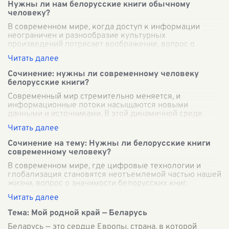
Нужны ли нам белорусские книги обычному
человеку?
В современном мире, когда доступ к информации
неограничен и разнообразие культурных
произведений потрясает воображение, вопрос о
необходимости чтения книг на белорусском языке для
...
Сочинение: нужны ли современному человеку
белорусские книги?
Современный мир стремительно меняется, и
информационные потоки насыщаются новыми
данными и источниками. В этой динамичной среде
главным вызовом для любого человека становится
необх
...
Сочинение на тему: Нужны ли белорусские книги
современному человеку?
В современном мире, где цифровые технологии и
глобализация становятся неотъемлемой частью нашей
жизни, вопрос о значимости белорусских книг,
казалось бы, теряет свою актуальность.
...
Тема: Мой родной край — Беларусь
Беларусь — это сердце Европы, страна, в которой