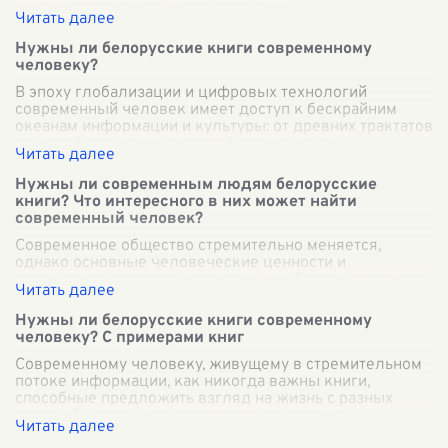
книги на родном языке всегда зани
...
Нужны ли белорусские книги современному
человеку?
В эпоху глобализации и цифровых технологий
современный человек имеет доступ к бескрайним
океанам информации и культуры: от древних трактатов
до новейших научных разработок, от клас
...
Нужны ли современным людям белорусские
книги? Что интересного в них может найти
современный человек?
Современное общество стремительно меняется,
однако основные человеческие ценности и
стремления остаются неизменными. В этом контексте
белорусская литература представляет собой клад
...
Нужны ли белорусские книги современному
человеку? С примерами книг
Современному человеку, живущему в стремительном
потоке информации, как никогда важны книги,
способные предложить взгляд на жизнь с разных
сторон. Белорусская литература, со своим у
...