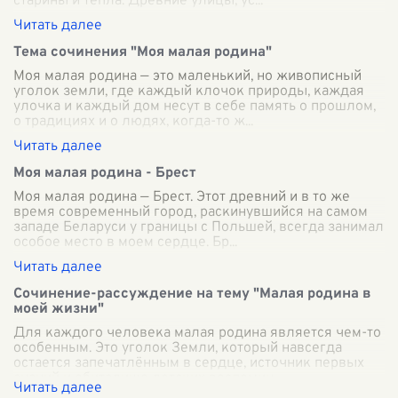
старины и тепла. Древние улицы, ус
...
Тема сочинения "Моя малая родина"
Моя малая родина — это маленький, но живописный
уголок земли, где каждый клочок природы, каждая
улочка и каждый дом несут в себе память о прошлом,
о традициях и о людях, когда-то ж
...
Моя малая родина - Брест
Моя малая родина — Брест. Этот древний и в то же
время современный город, раскинувшийся на самом
западе Беларуси у границы с Польшей, всегда занимал
особое место в моем сердце. Бр
...
Сочинение-рассуждение на тему "Малая родина в
моей жизни"
Для каждого человека малая родина является чем-то
особенным. Это уголок Земли, который навсегда
остается запечатлённым в сердце, источник первых
знаний и обиталище детских воспомин
...