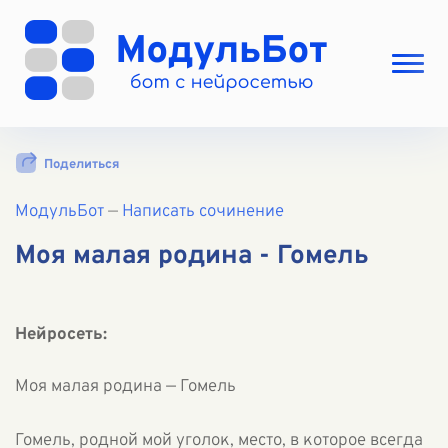
Выбрать режим
Поделиться
Цены
МодульБот
Вход
—
Написать сочинение
Вход с Telegram
Моя малая родина - Гомель
Нейросеть:
Моя малая родина — Гомель
Гомель, родной мой уголок, место, в которое всегда