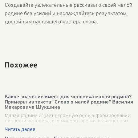
Создавайте увлекательные рассказы о своей малой
родине без усилий и наслаждайтесь результатом,
достойным настоящего мастера слова.
Похожее
Какое значение имеет для человека малая родина?
Примеры из текста "Слово о малой родине" Василия
Макаровича Шукшина
Малая родина играет огромную роль в формировании
личности человека, его мировоззрения и жизненных
ценностей. Василий Макарович Шукшин в своём
тексте "Слово о малой родине" глубоко
...