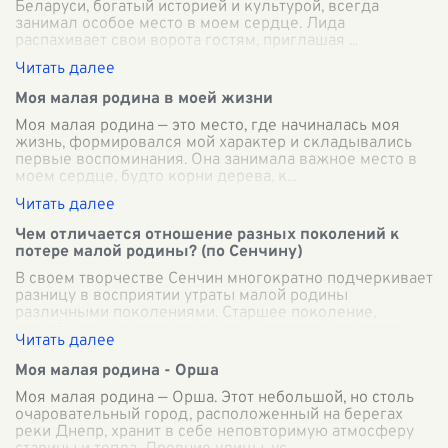
Беларуси, богатый историей и культурой, всегда
занимал особое место в моем сердце. Лида
распахивает свои ворота гостям, приглашая
...
Моя малая родина в моей жизни
Моя малая родина — это место, где начиналась моя
жизнь, формировался мой характер и складывались
первые воспоминания. Она занимала важное место в
моем сердце, будто корни дерева, к
...
Чем отличается отношение разных поколений к
потере малой родины? (по Сенчину)
В своем творчестве Сенчин многократно подчеркивает
разницу в восприятии утраты малой родины
различными поколениями. Старшее поколение,
рождённое и выросшее в малых городах или дере
...
Моя малая родина - Орша
Моя малая родина — Орша. Этот небольшой, но столь
очаровательный город, расположенный на берегах
реки Днепр, хранит в себе неповторимую атмосферу