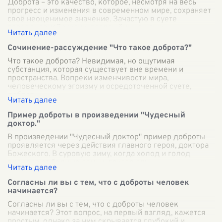
Доброта – это качество, которое, несмотря на весь
прогресс и изменения в современном мире, сохраняет
своё неоценимое значение. Зачастую в суете
повседневной жизни, поглощённые наши
...
Сочинение-рассуждение "Что такое доброта?"
Что такое доброта? Невидимая, но ощутимая
субстанция, которая существует вне времени и
пространства. Вопреки изменчивости мира,
человеческому эгоизму и осредоточенной суете,
доброт
...
Пример доброты в произведении "Чудесный
доктор."
В произведении "Чудесный доктор" пример доброты
проявляется через действия главного героя, доктора
Божеского. В суровую зиму, когда холод и голод
одолевают бедные семьи, доктор слу
...
Согласны ли вы с тем, что с доброты человек
начинается?
Согласны ли вы с тем, что с доброты человек
начинается? Этот вопрос, на первый взгляд, кажется
простым, однако за ним скрывается глубокий и