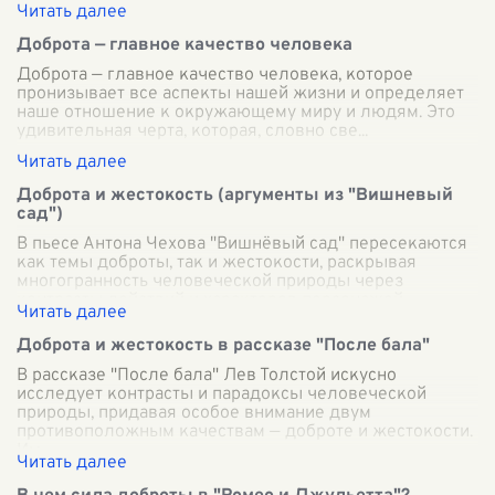
Доброта — главное качество человека
Доброта — главное качество человека, которое
пронизывает все аспекты нашей жизни и определяет
наше отношение к окружающему миру и людям. Это
удивительная черта, которая, словно све
...
Доброта и жестокость (аргументы из "Вишневый
сад")
В пьесе Антона Чехова "Вишнёвый сад" пересекаются
как темы доброты, так и жестокости, раскрывая
многогранность человеческой природы через
контрасты действий и характеров персонажей
...
Доброта и жестокость в рассказе "После бала"
В рассказе "После бала" Лев Толстой искусно
исследует контрасты и парадоксы человеческой
природы, придавая особое внимание двум
противоположным качествам — доброте и жестокости.
Им
...