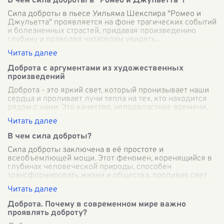
В чем сила доброты в "Ромео и Джульетта"?
Сила доброты в пьесе Уильяма Шекспира "Ромео и
Джульетта" проявляется на фоне трагических событий
и болезненных страстей, придавая произведению
глубину и позволяя читателям увидеть
...
Доброта с аргументами из художественных
произведений
Доброта - это яркий свет, который пронизывает наши
сердца и проливает лучи тепла на тех, кто находится
рядом с нами. Это качество, неподвластное времени,
которое пробуждает в людях
...
В чем сила доброты?
Сила доброты заключена в её простоте и
всеобъемлющей мощи. Этот феномен, коренящийся в
глубинах человеческой природы, способен
трансформировать жизни и общества, проливая свет
даже
...
Доброта. Почему в современном мире важно
проявлять доброту?