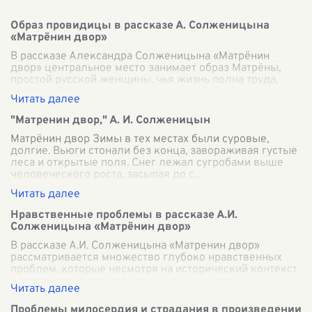
Образ провидицы в рассказе А. Солженицына
«Матрёнин двор»
В рассказе Александра Солженицына «Матрёнин
двор» центральное место занимает образ Матрёны,
простой русской женщины, чья жизнь полна труда,
страданий и неожиданных прозрений. В её
...
"Матренин двор," А. И. Солженицын
Матрёнин двор Зимы в тех местах были суровые,
долгие. Вьюги стонали без конца, завораживая густые
леса и открытые поля. Снег лежал сугробами выше
человеческого роста, засыпая до с
...
Нравственные проблемы в рассказе А.И.
Солженицына «Матрёнин двор»
В рассказе А.И. Солженицына «Матренин двор»
рассматривается множество глубоко нравственных
проблем, которые несмотря на исторический контекст
произведения, остаются актуальными и в
...
Проблемы милосердия и страдания в произведении