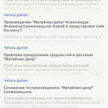
Тема "не стоит село без праведника" в произведении
"Матрёнин двор" Александра Солженицына глубоко
раскрывается через образ главной героини Матрёны
Васильевны. Матрёна, скромная и т
...
Произведение "Матрёнин двор" Александра
Исаевича Солженицына. Какой я представляю себе
Матрёну?
Матрену я представляю себе как женщину простую и
кроткую, но в то же время наполненную
необыкновенной внутренней силой и стойкостью. Ее
скромное лицо, изрезанное морщинами, прячет
...
Проблема преодоления трудностей в рассказе
"Матрёнин двор"
Проблема преодоления трудностей в рассказе
"Матрёнин двор" занимает центральное место,
демонстрируя, как выносливость и стойкость главной
героини Матрёны Васильевны позволяют ей сп
...
Сочинение по произведению "Матрёнин двор"
Солженицына
Александр Солженицын в своем произведении
"Матренин двор" создает глубокий и многоплановый
образ Матрены Васильевны Григорьевой,