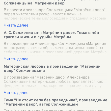
Солженицына 'Матренин двор'
В повести Александра Солженицына "Матрёнин двор"
перед читателями раскрываются важные
человеческие темы милосердия и страдания, которые
пронизывают всю фабулу и образы персонажей.
...
А. С. Солженицын «Матрёнин двор». Тема: в чём
трагизм жизни и судьбы Матрёны
В произведении Александра Солженицына «Матренин
двор» раскрывается образ женщины, испытавшей на
себе тяжесть жизни в послевоенной деревне. Матрёна
Васильевна, главная героиня, выде
...
Материнская любовь в произведении "Матренин
двор" Солженицына
В произведении "Матрёнин двор" Александра
Солженицына материнская любовь проявляется как
фундаментальная сила, скрепляющая жизнь и душу
главной героини, Матроны Васильевны. Эта люб
...
Тема "Не стоит село без праведника", произведение
"Матренин двор", автор Солженицын