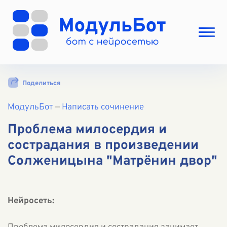
Выбрать режим
Поделиться
Цены
МодульБот
Вход
—
Написать сочинение
Вход с Telegram
Проблема милосердия и
сострадания в произведении
Солженицына "Матрёнин двор"
Нейросеть: