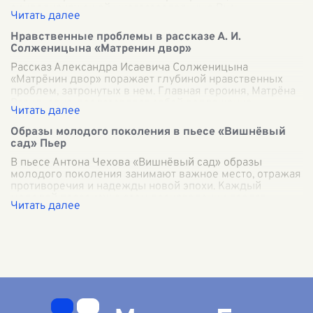
символизирующей многострадальную Русь,
сохранившую
...
Нравственные проблемы в рассказе А. И.
Солженицына «Матренин двор»
Рассказ Александра Исаевича Солженицына
«Матрёнин двор» поражает глубиной нравственных
проблем, затронутых в нем. Главная героиня, Матрёна
Васильевна, представляет собой воплощение
...
Образы молодого поколения в пьесе «Вишнёвый
сад» Пьер
В пьесе Антона Чехова «Вишнёвый сад» образы
молодого поколения занимают важное место, отражая
противоречия и надежды новой эпохи. Каждый
молодой персонаж в этом произведении предст
...