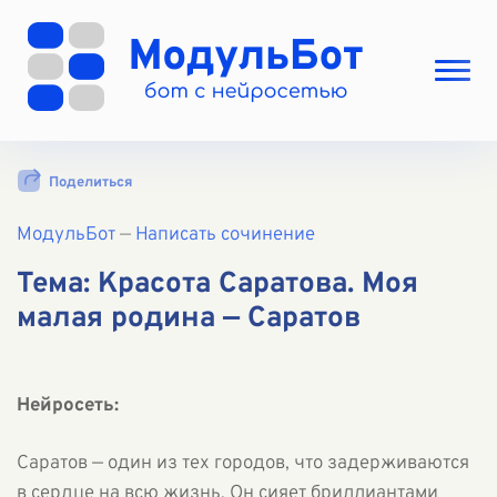
Выбрать режим
Поделиться
Цены
МодульБот
Вход
—
Написать сочинение
Вход с Telegram
Тема: Красота Саратова. Моя
малая родина — Саратов
Нейросеть:
Саратов — один из тех городов, что задерживаются
в сердце на всю жизнь. Он сияет бриллиантами