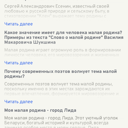
Сергей Александрович Есенин, известный своей
любовью к русской природе и сельскому быту, в
стихотворении "Клен" выражает тему родины с
особым трепетом и душевностью. Есенин не прос
...
Какое значение имеет для человека малая родина?
Примеры из текста "Слово о малой родине" Василия
Макаровича Шукшина
Малая родина играет огромную роль в формировании
личности человека, его мировоззрения и жизненных
ценностей. Василий Макарович Шукшин в своём
тексте "Слово о малой родине" глубоко
...
Почему современных поэтов волнует тема малой
родины?
Современных поэтов волнует тема малой родины,
поскольку именно в этих местах зарождаются их
первые впечатления, формируется мировоззрение и
создаются крепкие эмоциональные связи. М
...
Моя малая родина - город Лида
Моя малая родина - город Лида. Этот уютный уголок
Беларуси, богатый историей и культурой, всегда