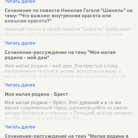
Сочинение по повести Николая Гоголя "Шинель" на
тему: "Что важнее: внутренняя красота или
внешняя красота?"
Николай Гоголь в своей повести "Шинель" изобразил
трагический образ маленького человека — Акакия
Акакиевича Башмачкина, чиновника низкого ранга,
который вдруг становится центром по
...
Сочинение-рассуждение на тему "Моя малая
родина - мой дом"
Моя малая родина – мой дом. Эти простые слова,
наполненные теплом и уютом, всегда вызывают у
меня светлые и трогательные воспоминания. Малая
родина — это не просто место рождения и
...
Моя малая родина - Брест
Моя малая родина — Брест. Этот древний и в то же
время современный город, раскинувшийся на самом
западе Беларуси у границы с Польшей, всегда занимал
особое место в моем сердце. Бр
...
Сочинение-рассуждение на тему "Малая родина в