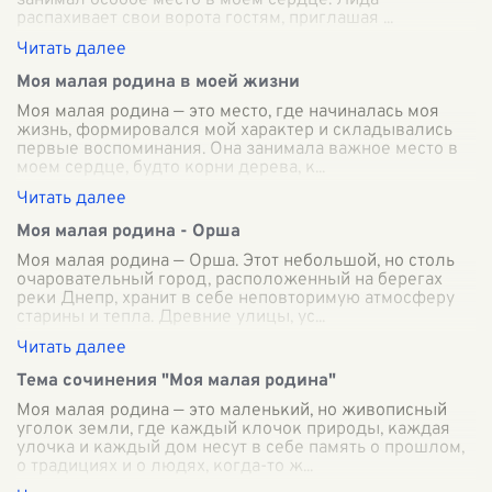
занимал особое место в моем сердце. Лида
распахивает свои ворота гостям, приглашая
...
Моя малая родина в моей жизни
Моя малая родина — это место, где начиналась моя
жизнь, формировался мой характер и складывались
первые воспоминания. Она занимала важное место в
моем сердце, будто корни дерева, к
...
Моя малая родина - Орша
Моя малая родина — Орша. Этот небольшой, но столь
очаровательный город, расположенный на берегах
реки Днепр, хранит в себе неповторимую атмосферу
старины и тепла. Древние улицы, ус
...
Тема сочинения "Моя малая родина"
Моя малая родина — это маленький, но живописный
уголок земли, где каждый клочок природы, каждая
улочка и каждый дом несут в себе память о прошлом,
о традициях и о людях, когда-то ж
...