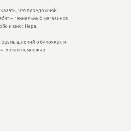
сказать, что передо мной
ебят — гениальных магазинов
рбо и мисс Нара.
х размышлений о булочках и
ем, хотя и немножко