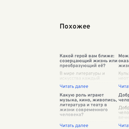
Похожее
Какой герой вам ближе:
Може
созерцающий жизнь или
оказ
преобразующий её?
жизн
В мире литературы и
Куль
искусства каждый
неот
человек сталкивается с
чело
неоспоримой дилеммой:
оказ
быть созерцающим жизнь
влия
Какую роль играют
Добр
или преобразующим её?
аспе
музыка, кино, живопись,
чело
Обе роли чрезвычайно
личн
литература и театр в
важны, но какая из них
цело
Добр
жизни современного
ближе теб
...
куль
чело
человека?
вечн
Искусство во всех его
кото
формах играет
цент