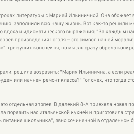
 уроках литературы с Марией Ильиничной. Она обожает 
нению, заполнили всю нашу жизнь. Вот как-то решили м
кого вдоха и идиоматического выражения: "За каждым 
роев произведения Гоголя — это символ нашей морали!"
ов", грызущих конспекты, но мысль сразу обрела конкр
рали, решила возразить: "Мария Ильинична, а если реа
удем или начнем ремонт класса?" Тот смех, что тогда ст
— это отдельная эпопея. В далекий 8-А приехала новая п
а поразить нас итальянской кухней и приготовила стра
 питание школьника", явно сочиненной в отдаленном б