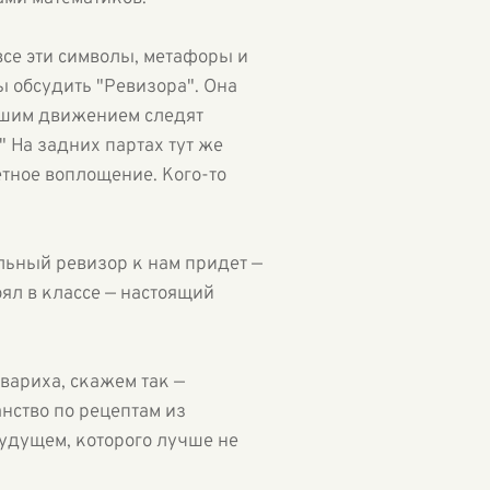
все эти символы, метафоры и
ы обсудить "Ревизора". Она
нашим движением следят
 На задних партах тут же
етное воплощение. Кого-то
льный ревизор к нам придет —
оял в классе — настоящий
овариха, скажем так —
нство по рецептам из
удущем, которого лучше не