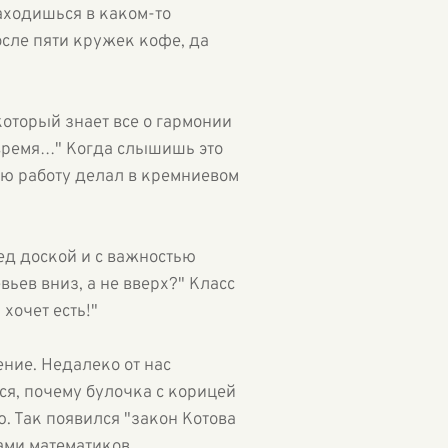
находишься в каком-то
сле пяти кружек кофе, да
который знает все о гармонии
е время…" Когда слышишь это
ую работу делал в кремниевом
ед доской и с важностью
вьев вниз, а не вверх?" Класс
хочет есть!"
ение. Недалеко от нас
я, почему булочка с корицей
. Так появился "закон Котова
ами математиков.