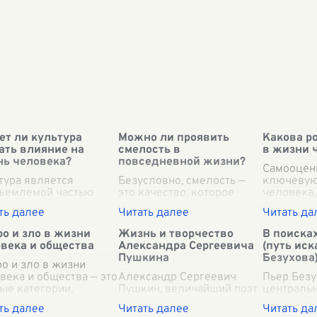
т ли культура
Можно ли проявить
Какова р
ать влияние на
смелость в
в жизни 
ь человека?
повседневной жизни?
Самооценк
тура является
Безусловно, смелость —
ключевую
ъемлемой частью
это качество, которое
человека,
веческой жизни и
можно и нужно проявлять
поведение
ывает глубокое
в повседневной жизни.
успехи и
ние на множество
Она не ограничивается
взаимоот
о и зло в жизни
Жизнь и творчество
В поиска
ктов, влияющих на
только героическими
окружающ
века и общества
Александра Сергеевича
(путь ис
ость и общество в
поступками на поле боя
формируе
Пушкина
Безухова
м. Прежде всего,
о и зло в жизни
или экстремальными
протяжен
тура формиру
века и общества — это
...
подви
Александр Сергеевич
...
под возд
Пьер Безу
..
ые категории,
Пушкин, величайший поэт
централь
рые занимают
и прозаик, родился 6 июня
романа Ль
ральное место в
1799 года в Москве. Он
"Война и м