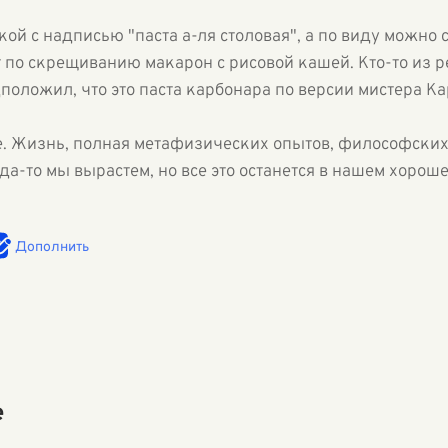
лкой с надписью "паста а-ля столовая", а по виду можно 
по скрещиванию макарон с рисовой кашей. Кто-то из р
оложил, что это паста карбонара по версии мистера Ка
ле. Жизнь, полная метафизических опытов, философски
а-то мы вырастем, но все это останется в нашем хорош
Дополнить
е