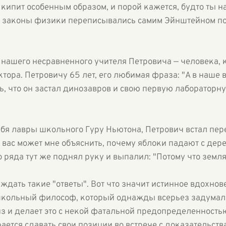
 кипит особенным образом, и порой кажется, будто ты 
е законы физики переписывались самим Эйнштейном по
 нашего несравненного учителя Петровича — человека, 
ктора. Петровичу 65 лет, его любимая фраза: "А в наш
ь, что он застал динозавров и свою первую лабораторн
ебя лавры школьного Гуру Ньютона, Петрович встал пер
з вас может мне объяснить, почему яблоки падают с дере
 ряда тут же поднял руку и выпалил: "Потому что земля 
дать такие "ответы". Вот что значит истинное вдохнов
школьный философ, который однажды всерьез задумалс
з и делает это с некой фатальной предопределенностью
рается сдавать свои позиции во встрече с доказательств