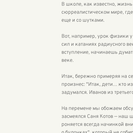
В школе, как известно, жизнь
сюрреалистическом мире, гд
еще и со шутками.
Вот, например, урок физики у
сил и катаниях радиусного ве
вступление, начинаешь думат
веке.
Итак, бережно примеряя на с
произнес: "Итак, дети… кто и
задумался. Иванов из третьего
На перемене мы обожаем обсуж
засмеялся Саня Котов — наш 
роняется всегда начинкой вни
о булочках", который не соби