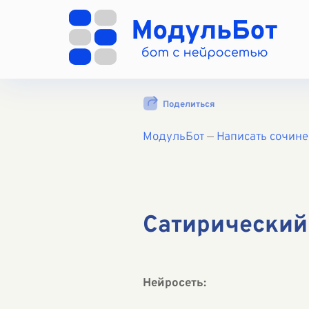
Поделиться
МодульБот
—
Написать сочин
Сатирический
Нейросеть: