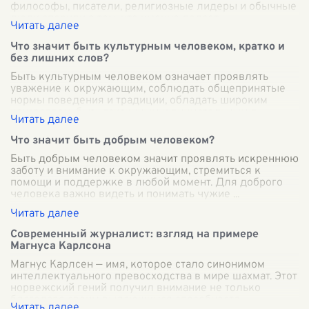
философы, писатели, религиозные лидеры и обычные
люди спорили о том, что именно делает
...
Что значит быть культурным человеком, кратко и
без лишних слов?
Быть культурным человеком означает проявлять
уважение к окружающим, соблюдать общепринятые
нормы поведения и традиции, обладать широким
кругозором, быть тактичным и внимательным в
...
Что значит быть добрым человеком?
Быть добрым человеком значит проявлять искреннюю
заботу и внимание к окружающим, стремиться к
помощи и поддержке в любой момент. Для доброго
человека важно видеть и понимать чужие
...
Современный журналист: взгляд на примере
Магнуса Карлсона
Магнус Карлсен — имя, которое стало синонимом
интеллектуального превосходства в мире шахмат. Этот
норвежский гений получил внимание не только
благодаря своим выдающимся способностя
...