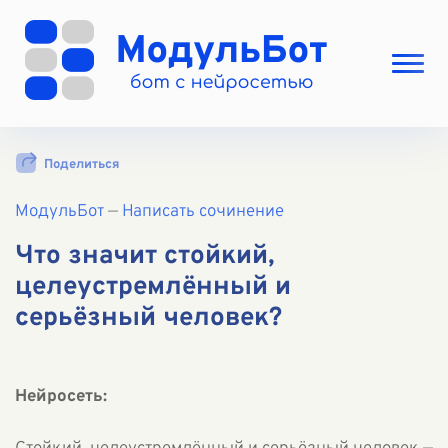
Выбрать режим
Поделиться
Цены
МодульБот
Вход
—
Написать сочинение
Вход с Telegram
Что значит стойкий,
целеустремлённый и
серьёзный человек?
Нейросеть: