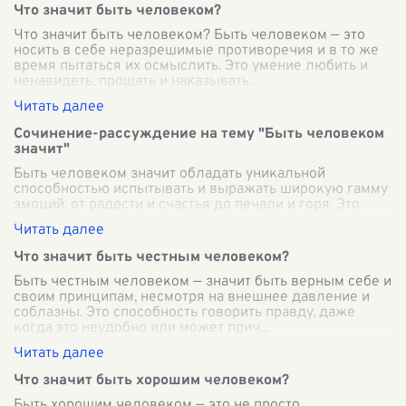
Что значит быть человеком?
Что значит быть человеком? Быть человеком — это
носить в себе неразрешимые противоречия и в то же
время пытаться их осмыслить. Это умение любить и
ненавидеть, прощать и наказывать
...
Сочинение-рассуждение на тему "Быть человеком
значит"
Быть человеком значит обладать уникальной
способностью испытывать и выражать широкую гамму
эмоций, от радости и счастья до печали и горя. Это
значит познавать мир через призму опыт
...
Что значит быть честным человеком?
Быть честным человеком — значит быть верным себе и
своим принципам, несмотря на внешнее давление и
соблазны. Это способность говорить правду, даже
когда это неудобно или может прич
...
Что значит быть хорошим человеком?
Быть хорошим человеком — это не просто