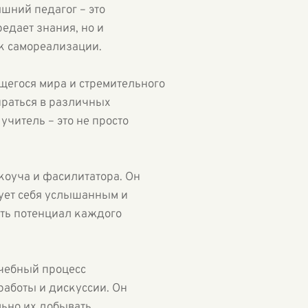
шний педагог – это
едает знания, но и
 к самореализации.
щегося мира и стремительного
ираться в различных
читель – это не просто
 коуча и фасилитатора. Он
вует себя услышанным и
ыть потенциал каждого
учебный процесс
работы и дискуссии. Он
льно их добывать,