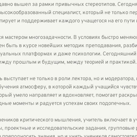
давно вышел за рамки привычных стереотипов. Сегодня
ысокообразованный специалист, который не только пер
птирует и поддерживает каждого учащегося на его пути
я мастером многозадачности. В условиях быстро меняю
ен быть в курсе новейших методик преподавания, разб
уальных платформах и даже психологии. Сегодняшний у
 между прошлым и будущим, между теорией и практикой.
 выступает не только в роли лектора, но и модератора,
бучения атмосферу, в которой каждый учащийся чувст
торый умело направляет и вдохновляет, помогает раскр
дные моменты и радуется успехам своих подопечных.
чеников критического мышления, учитель включает в 
, проектные и исследовательские задания, групповые 
о преподносить знания, но и учить учеников самостояте