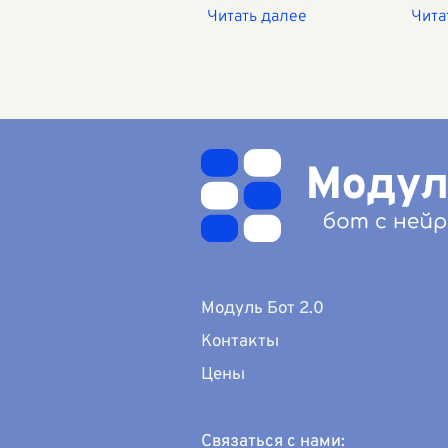
комплексный,
пове
сочетающий в себе
«А зо
традиционные ценности
пред
педагогики и новейшие
чист
методики обучения,
стре
усиленные
буду
технологическим прог
...
Модуль Бот 2.0
Контакты
Цены
Связаться с нами: