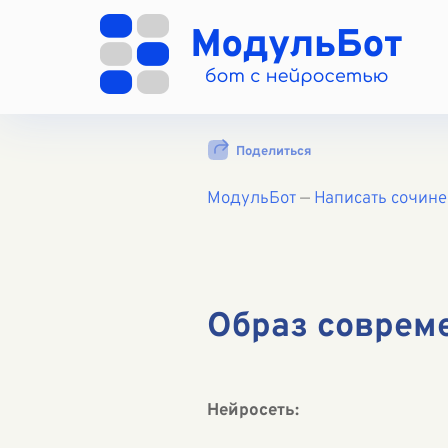
Поделиться
МодульБот
—
Написать сочин
Образ соврем
Нейросеть: