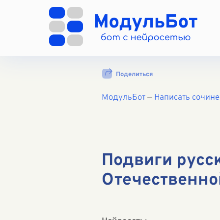
Поделиться
МодульБот
—
Написать сочин
Подвиги русс
Отечественно