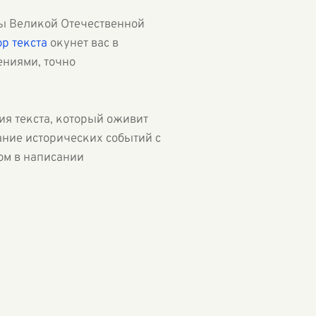
ды Великой Отечественной
р текста
окунет вас в
ниями, точно
я текста, который оживит
ание исторических событий с
ом в написании