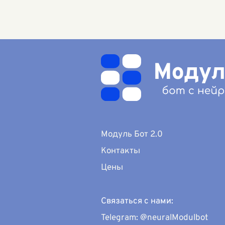
других, оказалась в центре
войн
событий, которые
собо
развернулись столь ст
...
глуб
тем,
чело
Модуль Бот 2.0
Контакты
Цены
Связаться с нами:
Telegram: @neuralModulbot