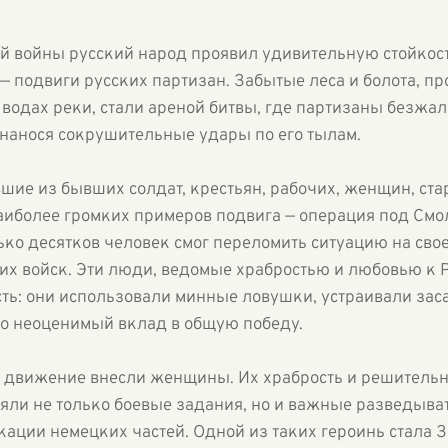
й войны русский народ проявил удивительную стойкост
— подвиги русских партизан. Забытые леса и болота, п
водах реки, стали ареной битвы, где партизаны безжал
нанося сокрушительные удары по его тылам.
шие из бывших солдат, крестьян, рабочих, женщин, ста
наиболее громких примеров подвига — операция под Смо
ько десятков человек смог переломить ситуацию на сво
х войск. Эти люди, ведомые храбростью и любовью к 
ть: они использовали минные ловушки, устраивали за
ло неоценимый вклад в общую победу.
 движение внесли женщины. Их храбрость и решительн
и не только боевые задания, но и важные разведыват
ции немецких частей. Одной из таких героинь стала 