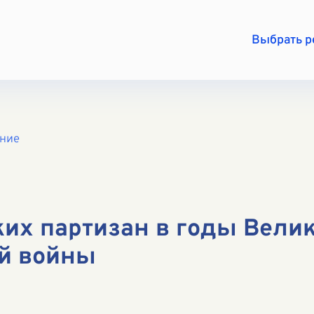
Выбрать 
ение
ких партизан в годы Вели
й войны