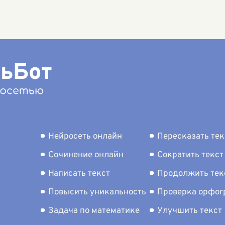
ы, представляет
продолжали неустанно
Толстого "
й одну из самых
трудиться ради победы и
являет с
оких и трогательных
светлого будущего своих
и психоло
 раскрывающих суть
учен
...
насыщенн
веческ
...
души от
...
Нейросеть онлайн
Пересказать тек
Сочинение онлайн
Сократить текст
Написать текст
Продолжить тек
Повысить уникальность
Проверка орфо
Задача по математике
Улучшить текст