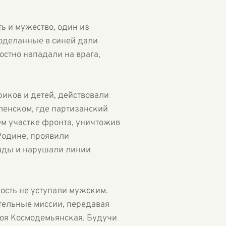
ь и мужество, один из
роделанные в синей дали
остно нападали на врага,
риков и детей, действовали
ленском, где партизанский
ем участке фронта, уничтожив
Родине, проявили
сады и нарушали линии
ость не уступали мужским.
ельные миссии, передавая
Зоя Космодемьянская. Будучи