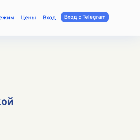
Вход с Telegram
режим
Цены
Вход
кой