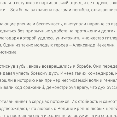
вольно вступила в партизанский отряд, а ее подвиг, св
ки — Зоя была захвачена врагом и погибла, отказавшис
ющие рвение и беспечность, выступали наравне со вз
бходиться без привычных удобств на протяжении долгих
лагодаря которой удалось уничтожить множество гитле
. Один из таких молодых героев — Александр Чекалин, 
иотизма.
тиснув зубы, вновь возвращались к борьбе. Они перед
е давая упасть боевому духу. Имена таких командиров,
вошли в историю как пример несгибаемой воли и гениал
вали ход сражений, демонстрируя врагу, что дух русск
ртизан живет в сердцах потомков. Их стойкость и само
одтверждают, что любовь к Родине крепче любых цепе
 что настоящая сила исходит не из оружия, а из сердц