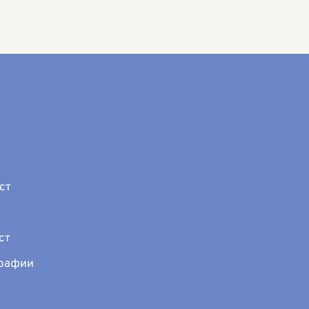
Война и мир",
обой философски
гически
ое движение
ст
ст
графии