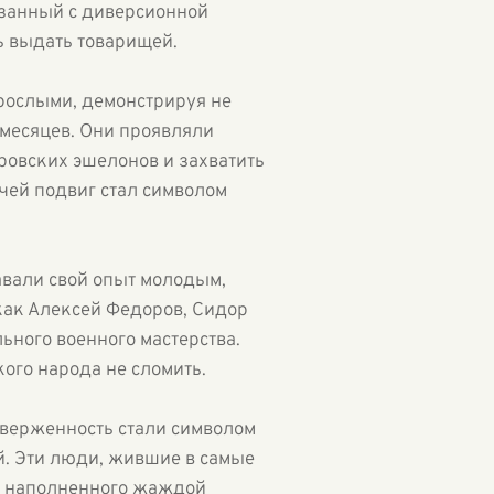
язанный с диверсионной
ь выдать товарищей.
рослыми, демонстрируя не
 месяцев. Они проявляли
ровских эшелонов и захватить
чей подвиг стал символом
авали свой опыт молодым,
 как Алексей Федоров, Сидор
ьного военного мастерства.
ого народа не сломить.
отверженность стали символом
й. Эти люди, жившие в самые
а, наполненного жаждой