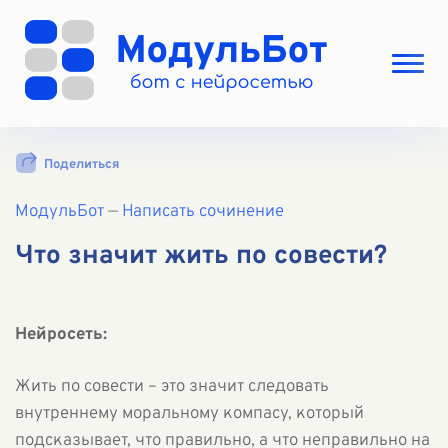
Выбрать режим
Поделиться
Цены
МодульБот
Вход
—
Написать сочинение
Вход с Telegram
Что значит жить по совести?
Нейросеть:
Жить по совести – это значит следовать
внутреннему моральному компасу, который
подсказывает, что правильно, а что неправильно на