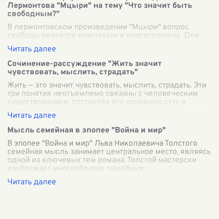
Лермонтова "Мцыри" на тему "Что значит быть
свободным?"
В лермонтовском произведении "Мцыри" вопрос
свободы является ключевым и многогранным. Для
главного героя, юного монахини Мцыри, свобода
становится символом полноценной жизни, напол
...
Сочинение-рассуждение "Жить значит
чувствовать, мыслить, страдать"
Жить — это значит чувствовать, мыслить, страдать. Эти
три понятия неотъемлемо связаны с человеческим
существованием, составляя его основную суть и
придавая ему богатство и глубину.
...
Мысль семейная в эпопее "Война и мир"
В эпопее "Война и мир" Льва Николаевича Толстого
семейная мысль занимает центральное место, являясь
одной из ключевых тем романа. Толстой мастерски
изображает многообразие семейных
...