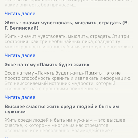
Это значит принимать себя и окружающий мир такими,
какие они есть, без прикрас и
...
Жить - значит чувствовать, мыслить, страдать (В.
Г. Белинский)
Жить - значит чувствовать, мыслить, страдать. Эти три
состояния, как три необычайных лика, создают ту
многогранность и полноту бытия, которую невозможно
охватить одним взором. Эмоц
...
Эссе на тему «Память будет жить»
Эссе на тему «Память будет жить» Память – это не
просто способность хранить и извлекать информацию.
Это неиссякаемый источник мудрости, который
связывает нас с прошлыми поколениям
...
Высшее счастье жить среди людей и быть им
нужным
Жить среди людей и быть им нужным — это высшее
счастье, к которому многие из нас стремятся,
осознанно или неосознанно. Взаимодействие с
окружающими наполняет нашу жизнь смыслом и р
...