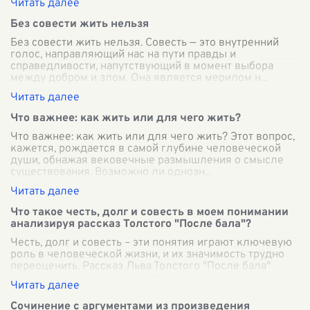
Без совести жить нельзя
Без совести жить нельзя. Совесть — это внутренний
голос, направляющий нас на пути правды и
справедливости, напутствующий в момент выбора
между добром и злом. Она является мерилом н
...
Что важнее: как жить или для чего жить?
Что важнее: как жить или для чего жить? Этот вопрос,
кажется, рождается в самой глубине человеческой
души, обнажая вековечные размышления о смысле
существования. Возможно ли однозн
...
Что такое честь, долг и совесть в моем понимании
анализируя рассказ Толстого "После бала"?
Честь, долг и совесть – эти понятия играют ключевую
роль в человеческой жизни, и их значимость трудно
переоценить. Рассказ Льва Толстого "После бала"
предоставляет глубокий материа
...
Сочинение с аргументами из произведения