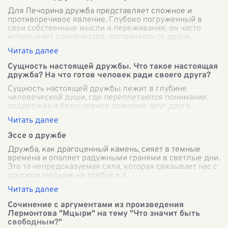
Для Печорина дружба представляет сложное и
противоречивое явление. Глубоко погруженный в
свои собственные мысли и переживания, он часто
испытывает одиночество, отстраняясь от други
...
Сущность настоящей дружбы. Что такое настоящая
дружба? На что готов человек ради своего друга?
Сущность настоящей дружбы лежит в глубине
человеческой души, где переплетаются понимание,
поддержка и безусловное принятие друг друга.
Настоящая дружба — это не просто случайное со
...
Эссе о дружбе
Дружба, как драгоценный камень, сияет в темные
времена и опаляет радужными гранями в светлые дни.
Это та непредсказуемая сила, которая связывает нас с
другими людьми, не требуя в з
...
Сочинение с аргументами из произведения
Лермонтова "Мцыри" на тему "Что значит быть
свободным?"