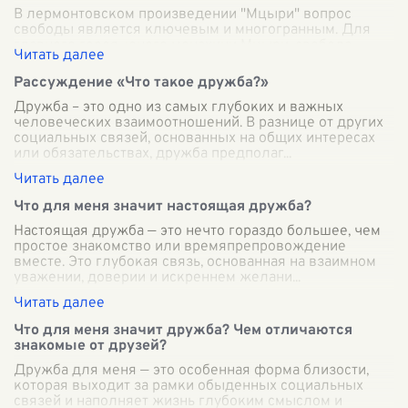
В лермонтовском произведении "Мцыри" вопрос
свободы является ключевым и многогранным. Для
главного героя, юного монахини Мцыри, свобода
становится символом полноценной жизни, напол
...
Рассуждение «Что такое дружба?»
Дружба – это одно из самых глубоких и важных
человеческих взаимоотношений. В разнице от других
социальных связей, основанных на общих интересах
или обязательствах, дружба предполаг
...
Что для меня значит настоящая дружба?
Настоящая дружба — это нечто гораздо большее, чем
простое знакомство или времяпрепровождение
вместе. Это глубокая связь, основанная на взаимном
уважении, доверии и искреннем желани
...
Что для меня значит дружба? Чем отличаются
знакомые от друзей?
Дружба для меня — это особенная форма близости,
которая выходит за рамки обыденных социальных
связей и наполняет жизнь глубоким смыслом и