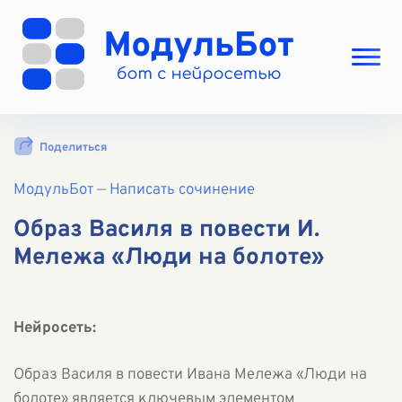
Выбрать режим
Поделиться
Цены
МодульБот
Вход
—
Написать сочинение
Вход с Telegram
Образ Василя в повести И.
Мележа «Люди на болоте»
Нейросеть:
Образ Василя в повести Ивана Мележа «Люди на
болоте» является ключевым элементом