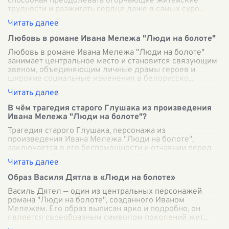
способная преодолевать огорчающие житейские
трудности и разжигать сердце даже в самых суро
...
Любовь в романе Ивана Мележа "Люди на болоте"
Любовь в романе Ивана Мележа "Люди на болоте"
занимает центральное место и становится связующим
звеном, объединяющим личные драмы героев и
широкие социальные изменения в белорусско
...
В чём трагедия старого Глушака из произведения
Ивана Мележа "Люди на болоте"?
Трагедия старого Глушака, персонажа из
произведения Ивана Мележа "Люди на болоте",
заключается в его беспомощности и отчаянии перед
лицом неизбежных перемен, охвативших его
маленьк
...
Образ Василя Дятла в «Люди на болоте»
Василь Дятел — один из центральных персонажей
романа "Люди на болоте", созданного Иваном
Мележем. Его образ выписан ярко и подробно, он
является своеобразным символом поколений жит
...