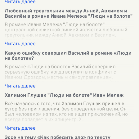
Любовный треугольник между Анной, Авхимом и
Василём в романе Ивана Мележа "Люди на болоте"
В романе Ивана Мележа "Люди на болоте"
центральной сюжетной линией является любовный
треугольник между Анной, Авхимом и Василем,
который служит символом и отражением сложных
социал
...
Какую ошибку совершил Василий в романе «Люди
на болоте»?
В романе «Люди на болоте» Василий совершил
серьезную ошибку, когда вступил в конфликт с
Иваном Дроздом, местным самоуправленцем,
человеком с большим влиянием в деревне. Этот
конфли
...
Халимон Глушак "Люди на болоте" Иван Мележ
Всё началось с того, что Халимон Глушак пришел в
хутор без приглашения, без определенной цели. Он
был человеком из тех, кто не ищет приключений, но
всегда попадает в их эпицентр. Х
...
Эссе на тему «Как победить зло» по тексту