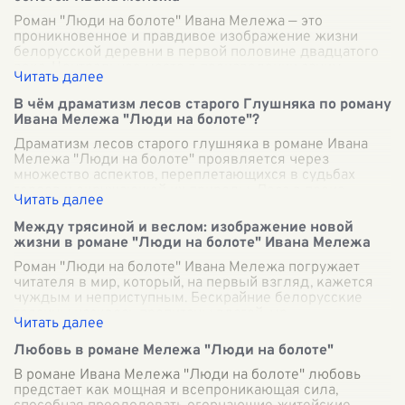
Роман "Люди на болоте" Ивана Мележа — это
проникновенное и правдивое изображение жизни
белорусской деревни в первой половине двадцатого
века. Центральное место в произведении заним
...
В чём драматизм лесов старого Глушняка по роману
Ивана Мележа "Люди на болоте"?
Драматизм лесов старого глушняка в романе Ивана
Мележа "Люди на болоте" проявляется через
множество аспектов, переплетающихся в судьбах
героев и окружающей их природы. Леса в произ
...
Между трясиной и веслом: изображение новой
жизни в романе "Люди на болоте" Ивана Мележа
Роман "Люди на болоте" Ивана Мележа погружает
читателя в мир, который, на первый взгляд, кажется
чуждым и неприступным. Бескрайние белорусские
трясины насквозь пропитаны влагой, мр
...
Любовь в романе Мележа "Люди на болоте"
В романе Ивана Мележа "Люди на болоте" любовь
предстает как мощная и всепроникающая сила,