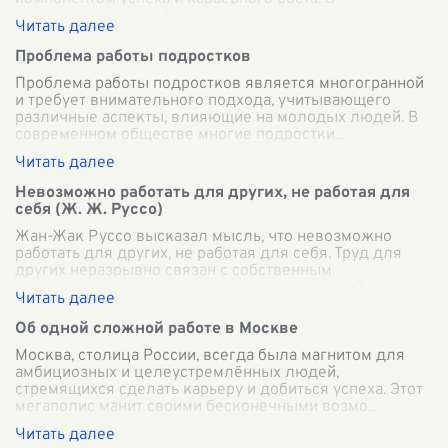
современном мире бизнес-коммуникация выходит на
...
Проблема работы подростков
Проблема работы подростков является многогранной
и требует внимательного подхода, учитывающего
различные аспекты, влияющие на молодых людей. В
современном обществе многие подростки
...
Невозможно работать для других, не работая для
себя (Ж. Ж. Руссо)
Жан-Жак Руссо высказал мысль, что невозможно
работать для других, не работая для себя. Труд для
других неразрывно связан с собственным
самосовершенствованием и самореализацией. Каж
...
Об одной сложной работе в Москве
Москва, столица России, всегда была магнитом для
амбициозных и целеустремлённых людей,
стремящихся сделать карьеру и добиться успеха. Этот
мегаполис манит своими бесконечными возмо
...