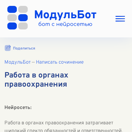
Выбрать режим
Поделиться
Цены
МодульБот
Вход
—
Написать сочинение
Вход с Telegram
Работа в органах
правоохранения
Нейросеть:
Работа в органах правоохранения затрагивает
широкий спектр обязанностей и ответственностей,