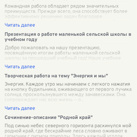
Командная работа обладает рядом значительных
преимуществ. Прежде всего, она способствует более
эффективному решению задач благодаря
объединению разнообразных навыков и знаний
разны
...
Презентация о работе маленькой сельской школы в
учебном году
Добро пожаловать на нашу презентацию,
посвящённую итогам работы маленькой сельской
школы за прошедший учебный год! Наше учебное
заведение расположено в живописной части региона,
о
...
Творческая работа на тему "Энергия и мы"
Энергия. Каждое утро мы начинаем с легкого нажатия
на кнопку будильника, оживающего от первого лучика
солнца, проскользнувшего между занавесками. Она
сопровождает нас всю жизнь — о
...
Сочинение-описание "Родной край"
Под синью небес северного горизонта раскинулся мой
родной край, где бескрайние леса словно оживают в
гармонии с ритмом природы. Здесь каждый уголок