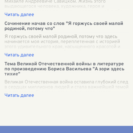
Михаиле Андреевиче Савицком. Жизнь этого
выдающегося человека, художника, героя и
мыслителя является примером неподдельной любви
к сво
...
Сочинение начав со слов "Я горжусь своей малой
родиной, потому что"
Я горжусь своей малой родиной, потому что здесь
начинается моя история, переплетенная с историей
этого удивительного края, насыщенного красотой и
традициями. Здесь, среди бескрайни
...
Тема Великой Отечественной войны в литературе
по произведению Бориса Васильева "А зори здесь
тихие"
Великая Отечественная война оставила глубокий след
в сердцах миллионов людей и стала важнейшей темой
в литературе. Писатели стремились запечатлеть
мужество и страдания тех, кто про
...