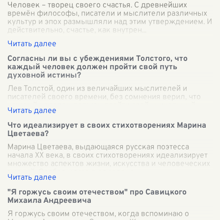
Человек – творец своего счастья. С древнейших
времён философы, писатели и мыслители различных
культур и эпох размышляли над этим утверждением. И
действительно, счастье, как внутрен
...
Согласны ли вы с убеждениями Толстого, что
каждый человек должен пройти свой путь
духовной истины?
Лев Толстой, один из величайших мыслителей и
писателей своего времени, без сомнения верил, что
каждый человек должен пройти свой уникальный
путь к духовной истине. Его жизнь и твор
...
Что идеализирует в своих стихотворениях Марина
Цветаева?
Марина Цветаева, выдающаяся русская поэтесса
начала XX века, в своих стихотворениях идеализирует
множество аспектов жизни, искусства и человеческих
эмоций. Особое место в ее творче
...
"Я горжусь своим отечеством" про Савицкого
Михаила Андреевича
Я горжусь своим отечеством, когда вспоминаю о