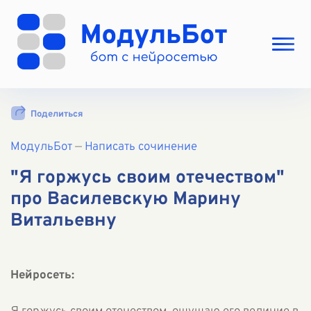
Выбрать режим
Поделиться
Цены
МодульБот
Вход
—
Написать сочинение
Вход с Telegram
"Я горжусь своим отечеством"
про Василевскую Марину
Витальевну
Нейросеть: