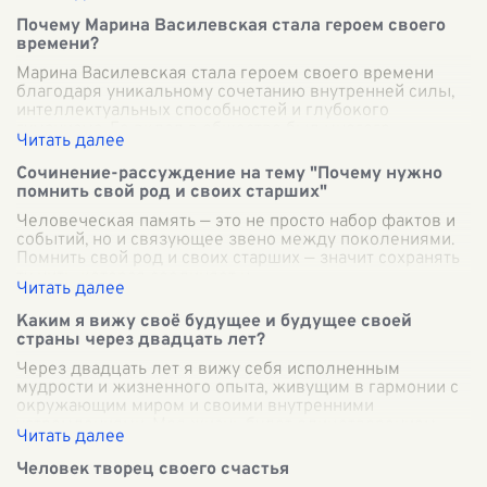
Почему Марина Василевская стала героем своего
времени?
Марина Василевская стала героем своего времени
благодаря уникальному сочетанию внутренней силы,
интеллектуальных способностей и глубокого
гуманизма. Ее вклад в общество был многогр
...
Сочинение-рассуждение на тему "Почему нужно
помнить свой род и своих старших"
Человеческая память — это не просто набор фактов и
событий, но и связующее звено между поколениями.
Помнить свой род и своих старших — значит сохранять
ту нить, которая соединяет н
...
Каким я вижу своё будущее и будущее своей
страны через двадцать лет?
Через двадцать лет я вижу себя исполненным
мудрости и жизненного опыта, живущим в гармонии с
окружающим миром и своими внутренними
устремлениями. Моя жизнь будет олицетворением
сба
...
Человек творец своего счастья