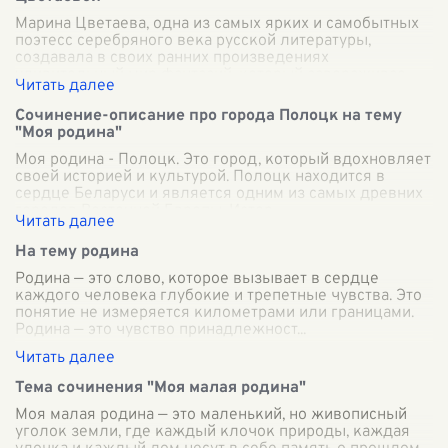
Марина Цветаева, одна из самых ярких и самобытных
поэтесс серебряного века русской литературы,
создавала в своих ранних произведениях
удивительный мир фантазий, который завораживае
...
Сочинение-описание про города Полоцк на тему
"Моя родина"
Моя родина - Полоцк. Это город, который вдохновляет
своей историей и культурой. Полоцк находится в
сердце Беларуси и является одним из самых древних
городов Восточной Европы. Истор
...
На тему родина
Родина — это слово, которое вызывает в сердце
каждого человека глубокие и трепетные чувства. Это
понятие не измеряется километрами или границами.
Родина — это чувство принадлежност
...
Тема сочинения "Моя малая родина"
Моя малая родина — это маленький, но живописный
уголок земли, где каждый клочок природы, каждая