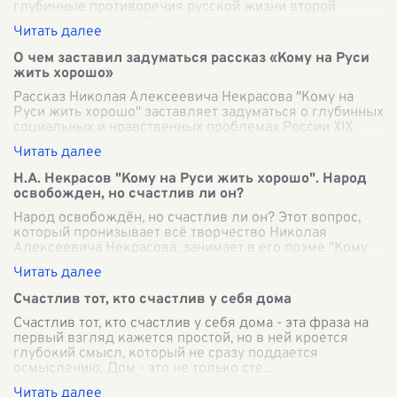
глубинные противоречия русской жизни второй
половины XIX века. В центре повествования
...
О чем заставил задуматься рассказ «Кому на Руси
жить хорошо»
Рассказ Николая Алексеевича Некрасова "Кому на
Руси жить хорошо" заставляет задуматься о глубинных
социальных и нравственных проблемах России XIX
века. Это произведение представляе
...
Н.А. Некрасов "Кому на Руси жить хорошо". Народ
освобожден, но счастлив ли он?
Народ освобождён, но счастлив ли он? Этот вопрос,
который пронизывает всё творчество Николая
Алексеевича Некрасова, занимает в его поэме "Кому
на Руси жить хорошо" центральное мес
...
Счастлив тот, кто счастлив у себя дома
Счастлив тот, кто счастлив у себя дома - эта фраза на
первый взгляд кажется простой, но в ней кроется
глубокий смысл, который не сразу поддается
осмыслению. Дом - это не только сте
...