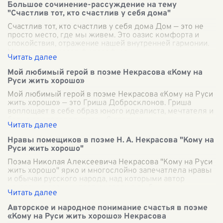
Большое сочинение-рассуждение на тему
"Счастлив тот, кто счастлив у себя дома"
Счастлив тот, кто счастлив у себя дома Дом — это не
просто место, где мы живем. Это оазис комфорта и
спокойствия, отражение нашей внутренней гармонии.
Много веков назад философы г
...
Мой любимый герой в поэме Некрасова «Кому на
Руси жить хорошо»
Мой любимый герой в поэме Некрасова «Кому на Руси
жить хорошо» — это Гриша Добросклонов. Гриша
воплощает в себе образ юного идеалиста, мечтателя и
борца за справедливость. С первых
...
Нравы помещиков в поэме Н. А. Некрасова "Кому на
Руси жить хорошо"
Поэма Николая Алексеевича Некрасова "Кому на Руси
жить хорошо" ярко и многослойно запечатлела нравы
и обычаи русского народа, над которыми автор
неустанно размышляет и которые он б
...
Авторское и народное понимание счастья в поэме
«Кому на Руси жить хорошо» Некрасова