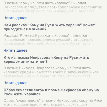
В поэме "Кому на Руси жить хорошо" Николая
Некрасова исследуется противоположное восприятие
счастья как авторского, так и народного. Некрасов
мастерски передает многосторонний взгл
...
Чем рассказ "Кому на Руси жить хорошо" может
пригодиться в жизни?
Рассказ "Кому на Руси жить хорошо" является
гениальным произведением русской литературы,
написанным Николаем Некрасовым. Он не только
оставил неизгладимый след в искусстве, но и им
...
Кто из поэмы Некрасова «Кому на Руси жить
хорошо» антипатичен?
В поэме Николая Некрасова «Кому на Руси жить
хорошо» среди множества ярких и запоминающихся
персонажей можно выделить тех, кто вызывает
антипатию у читателей. Одним из таких являет
...
Образ «счастливого» в поэме Некрасова «Кому на
Руси жить хорошо»
Образ "счастливого" в поэме Некрасова «Кому на Руси
жить хорошо» ярко и многогранно раскрывает