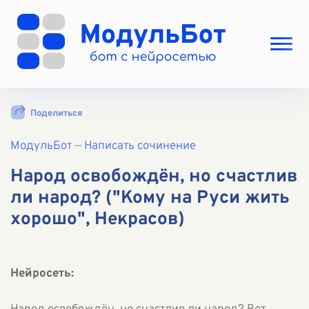
Выбрать режим
Поделиться
Цены
МодульБот
Вход
—
Написать сочинение
Вход с Telegram
Народ освобождён, но счастлив
ли народ? ("Кому на Руси жить
хорошо", Некрасов)
Нейросеть: