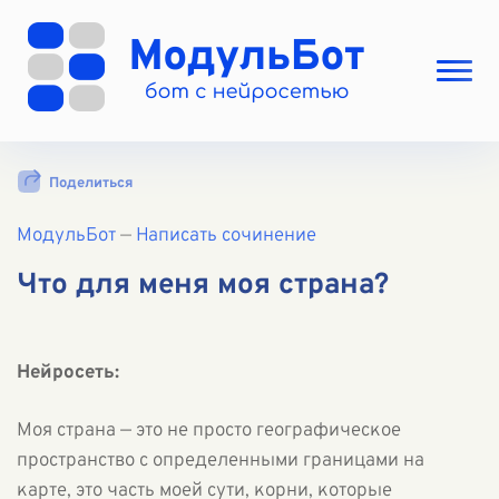
Выбрать режим
Поделиться
Цены
МодульБот
Вход
—
Написать сочинение
Вход с Telegram
Что для меня моя страна?
Нейросеть:
Моя страна — это не просто географическое
пространство с определенными границами на
карте, это часть моей сути, корни, которые