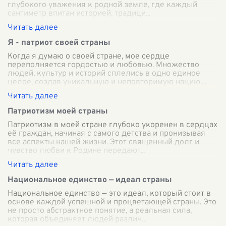
глубокого уважения к родной земле, где каждый
сантиметр впитан историей, традици
...
Я - патриот своей страны
Когда я думаю о своей стране, мое сердце
переполняется гордостью и любовью. Множество
людей, культур и историй сплелись в одно единое
целое, создав уникальную и неповторимую нацию.
...
Патриотизм моей страны
Патриотизм в моей стране глубоко укоренен в сердцах
её граждан, начиная с самого детства и пронизывая
все аспекты нашей жизни. Этот священный долг и
чувство любви к Родине передают
...
Национальное единство — идеал страны
Национальное единство — это идеал, который стоит в
основе каждой успешной и процветающей страны. Это
не просто абстрактное понятие, а реальная сила,
которая объединяет людей различ
...