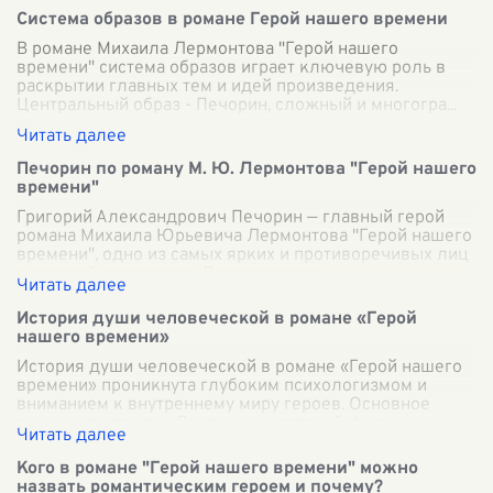
Система образов в романе Герой нашего времени
В романе Михаила Лермонтова "Герой нашего
времени" система образов играет ключевую роль в
раскрытии главных тем и идей произведения.
Центральный образ - Печорин, сложный и многогра
...
Печорин по роману М. Ю. Лермонтова "Герой нашего
времени"
Григорий Александрович Печорин — главный герой
романа Михаила Юрьевича Лермонтова "Герой нашего
времени", одно из самых ярких и противоречивых лиц
в русской литературе. Размышляя о
...
История души человеческой в романе «Герой
нашего времени»
История души человеческой в романе «Герой нашего
времени» проникнута глубоким психологизмом и
вниманием к внутреннему миру героев. Основное
внимание уделено Печорину — главной фигу
...
Кого в романе "Герой нашего времени" можно
назвать романтическим героем и почему?