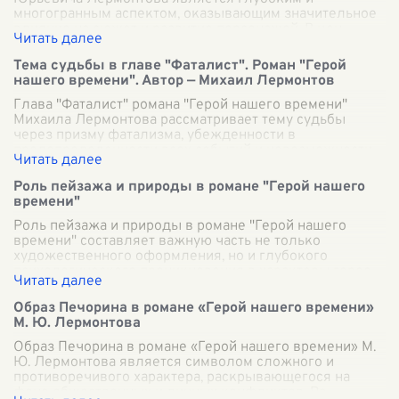
многогранным аспектом, оказывающим значительное
влияние на сюжет и развитие персонажей. В цен
...
Тема судьбы в главе "Фаталист". Роман "Герой
нашего времени". Автор — Михаил Лермонтов
Глава "Фаталист" романа "Герой нашего времени"
Михаила Лермонтова рассматривает тему судьбы
через призму фатализма, убежденности в
предопределенности всех событий и невозможности
и
...
Роль пейзажа и природы в романе "Герой нашего
времени"
Роль пейзажа и природы в романе "Герой нашего
времени" составляет важную часть не только
художественного оформления, но и глубокого
психологического проникновения в характеры герое
...
Образ Печорина в романе «Герой нашего времени»
М. Ю. Лермонтова
Образ Печорина в романе «Герой нашего времени» М.
Ю. Лермонтова является символом сложного и
противоречивого характера, раскрывающегося на
фоне общественных и личных конфликтов. Ра
...