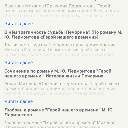
В романе Михаила Юрьевича Лермонтова "Герой
нашего времени" романтическим героем безусловно
можно назвать главного персонажа Печорина. Его
образ представляет уникальное сочетание ч
...
В чём трагичность судьбы Печорина? (По роману М.
Ю. Лермонтова «Герой нашего времени»)
Трагичность судьбы Печорина, героя произведения
Михаила Юрьевича Лермонтова «Герой нашего
времени», заключается в его глубоких внутренних
противоречиях и невозможности найти гармон
...
Сочинение по роману М. Ю. Лермонтова "Герой
нашего времени": История жизни Печорина
Роман Михаила Юрьевича Лермонтова "Герой нашего
времени" является одним из первых произведений
русской литературы, в котором главный герой,
Григорий Александрович Печорин, предстае
...
Любовь в романе "Герой нашего времени" М. Ю.
Лермонтова
Любовь в романе "Герой нашего времени" Михаила
Юрьевича Лермонтова является глубоким и