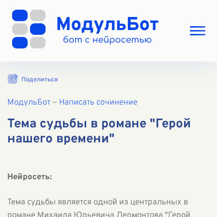
Выбрать режим
Поделиться
Цены
МодульБот
Вход
—
Написать сочинение
Вход с Telegram
Тема судьбы в романе "Герой
нашего времени"
Нейросеть:
Тема судьбы является одной из центральных в
романе Михаила Юрьевича Лермонтова "Герой