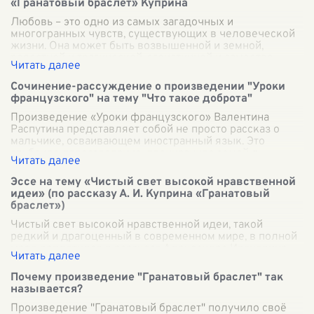
«Гранатовый браслет» Куприна
Любовь – это одно из самых загадочных и
многогранных чувств, существующих в человеческой
жизни. Она может быть возвышенной и земной,
радостной и трагической, эгоистичной и самоотве
...
Сочинение-рассуждение о произведении "Уроки
французского" на тему "Что такое доброта"
Произведение «Уроки французского» Валентина
Распутина представляет собой не просто рассказ о
мальчике, осваивающем иностранный язык. Это
глубокое повествование, пронизанное темой д
...
Эссе на тему «Чистый свет высокой нравственной
идеи» (по рассказу А. И. Куприна «Гранатовый
браслет»)
Чистый свет высокой нравственной идеи, такой
редкий и драгоценный в современном мире, в полной
мере воплотился в рассказе Александра Ивановича
Куприна «Гранатовый браслет». Централ
...
Почему произведение "Гранатовый браслет" так
называется?
Произведение "Гранатовый браслет" получило своё