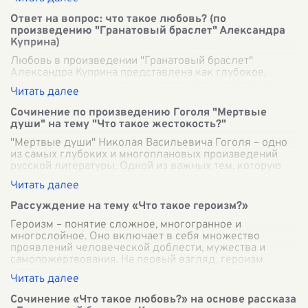
Ответ на вопрос: что такое любовь? (по
произведению "Гранатовый браслет" Александра
Куприна)
Любовь в произведении "Гранатовый браслет"
Александра Куприна представлена как глубокое,
всеобъемлющее чувство, которое transcendentally
выходит за пределы обычных человеческих эмо
...
Сочинение по произведению Гоголя "Мертвые
души" на тему "Что такое жестокость?"
"Мертвые души" Николая Васильевича Гоголя – одно
из самых глубоких и многоплановых произведений
русской литературы. Одной из важных тем, которую
можно выделить в этом романе, являе
...
Рассуждение на тему «Что такое героизм?»
Героизм – понятие сложное, многогранное и
многослойное. Оно включает в себя множество
проявлений человеческой доблести, мужества и
самопожертвования. На первый взгляд, героизм
може
...
Сочинение «Что такое любовь?» на основе рассказа