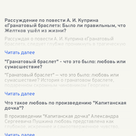
Рассуждение по повести А. И. Куприна
«Гранатовый браслет»: Было ли правильным, что
Желтков ушёл из жизни?
Рассуждая о повести А. И. Куприна «Гранатовый
браслет», следует глубже проникнуть в трагическую
судьбу главного героя, Желткова, и задаться
вопросом: было ли правильным его решение
...
"Гранатовый браслет" - что это было: любовь или
сумасшествие?
"Гранатовый браслет" — что это было: любовь или
сумасшествие? История о гранатовом браслете,
подаренном скромным чиновником Георгием
Желтковым княгине Вере Шеиной, продолжает волн
...
Что такое любовь по произведению "Капитанская
дочка"?
В произведении "Капитанская дочка" Александра
Сергеевича Пушкина любовь представлена как
глубокое, искреннее и самоотверженное чувство,
которое способно преодолеть любые преграды и
...