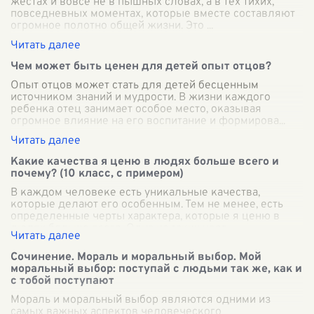
жестах и вовсе не в пышных словах, а в тех тихих,
повседневных моментах, которые вместе составляют
огромное полотно общей жизни. Это
...
Чем может быть ценен для детей опыт отцов?
Опыт отцов может стать для детей бесценным
источником знаний и мудрости. В жизни каждого
ребенка отец занимает особое место, оказывая
огромное влияние на его воспитание и формирова
...
Какие качества я ценю в людях больше всего и
почему? (10 класс, с примером)
В каждом человеке есть уникальные качества,
которые делают его особенным. Тем не менее, есть
определенные черты характера, которые я ценю в
людях больше всего. Одна из таких черт —
...
Сочинение. Мораль и моральный выбор. Мой
моральный выбор: поступай с людьми так же, как и
с тобой поступают
Мораль и моральный выбор являются одними из
самых важных аспектов человеческого