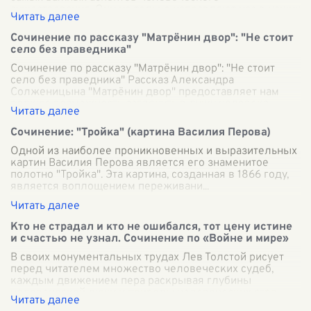
существования. Они не только направляют нас в наших
действиях, но и формируют наше понимание справед
...
Сочинение по рассказу "Матрёнин двор": "Не стоит
село без праведника"
Сочинение по рассказу "Матрёнин двор": "Не стоит
село без праведника" Рассказ Александра
Солженицына "Матрёнин двор" предоставляет нам
редкую возможность заглянуть в душу человека
...
Сочинение: "Тройка" (картина Василия Перова)
Одной из наиболее проникновенных и выразительных
картин Василия Перова является его знаменитое
полотно "Тройка". Эта картина, созданная в 1866 году,
является воплощением переживани
...
Кто не страдал и кто не ошибался, тот цену истине
и счастью не узнал. Сочинение по «Войне и мире»
В своих монументальных трудах Лев Толстой рисует
перед читателем множество человеческих судеб,
каждым движением пера раскрывая глубины
человеческой души и природы человеческих стра
...