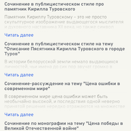
Сочинение в публицистическом стиле про
памятник Кирилла Туровского
Памятник Кириллу Туровскому – это не просто
скульптурное изображение выдающегося мыслителя
и духовного наставника XII века, но также символ
культурного и исторического наследия Бел
...
Сочинение в публицистическом стиле на тему
"Описание Пясятника Кирилла Туровского в городе
Туров"
В истории белорусской земли немало выдающихся
личностей, чьи имена до сих пор звучат громко в
пестреющем музее наших предков. Одним из таких
деятелей, несомненно, является Кирилл Т
...
Сочинение-рассуждение на тему "Цена ошибки в
современном мире"
В современном мире цена ошибки может быть
необычайно высокой, и последствия одной неверно
принятой решения нередко отражаются на множестве
аспектах жизни человека и общества в цело
...
Сочинение по монографии на тему "Цена победы в
Великой Отечественной войне"