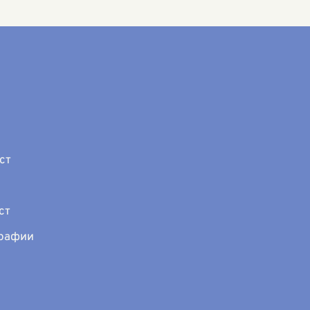
 Эти районы
 обширные
...
ст
ст
графии