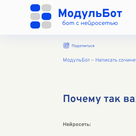
Поделиться
МодульБот
—
Написать сочин
Почему так в
Нейросеть: