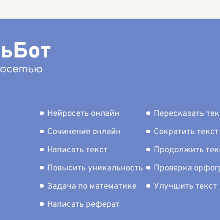
изу окружающего
радость и удовлетворение.
природой.
. В этом сложном и
Найти
...
занимают
огранном существе
плетаютс
...
Нейросеть онлайн
Пересказать тек
Сочинение онлайн
Сократить текст
Написать текст
Продолжить тек
Повысить уникальность
Проверка орфо
Задача по математике
Улучшить текст
Написать реферат