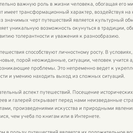
тельно важную роль в жизни человека, обогащая его 
пыт имеет трансформационный характер, воздействуя на
из значимых черт путешествий является культурный об
яет уникальную возможность окунуться в традиции, об
звитию толерантности и уважения к разнообразию.
утешествия способствуют личностному росту. В условия
новые, порой неожиданные, ситуации, человек учится а
возникающие проблемы. Это непременно ведет к укрепл
сти и умению находить выход из сложных ситуаций.
вательный аспект путешествий. Посещение исторически
еев и галерей открывает перед нами неизведанные стра
тами, произведениями искусства и природными явлени
я, чем учеба по книгам или в Интернете.
м в пользу путешествий является их положительное во