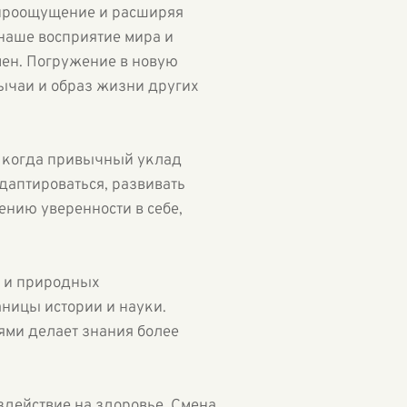
мироощущение и расширяя
 наше восприятие мира и
мен. Погружение в новую
ычаи и образ жизни других
х, когда привычный уклад
даптироваться, развивать
ению уверенности в себе,
х и природных
ницы истории и науки.
ями делает знания более
здействие на здоровье. Смена