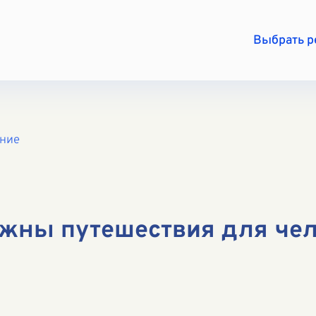
Выбрать 
ение
ажны путешествия для че