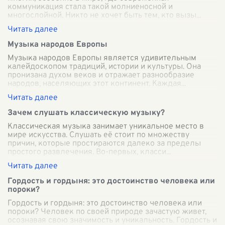
коммуникация стала такой молниеносной и
многослойной. Никто не хочет быть тем, кто вызы
...
Музыка народов Европы
Музыка народов Европы является удивительным
калейдоскопом традиций, истории и культуры. Она
пронизана духом веков и отражает разнообразие
народов, населяющих этот континент. Каждая
...
Зачем слушать классическую музыку?
Классическая музыка занимает уникальное место в
мире искусства. Слушать её стоит по множеству
причин, которые простираются далеко за пределы
простого развлечения. Во-первых, класси
...
Гордость и гордыня: это достоинство человека или
пороки?
Гордость и гордыня: это достоинство человека или
пороки? Человек по своей природе зачастую живет,
осознавая свою значимость и уникальность. Гордость и