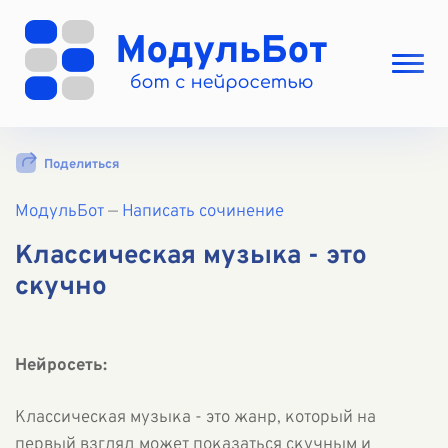
Выбрать режим
Поделиться
Цены
МодульБот
Вход
—
Написать сочинение
Вход с Telegram
Классическая музыка - это
скучно
Нейросеть:
Классическая музыка - это жанр, который на
первый взгляд может показаться скучным и