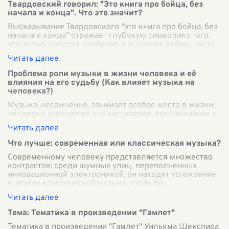
Твардовский говорил: "Это книга про бойца, без
начала и конца". Что это значит?
Высказывание Твардовского "это книга про бойца, без
начала и конца" отражает глубокую символику того,
что жизнь солдата, особенно в условиях войны, часто
теряет свою линейность и п
...
Проблема роли музыки в жизни человека и её
влияния на его судьбу (Как влияет музыка на
человека?)
Музыка, несомненно, занимает особое место в жизни
человека, определяя его настроение, воспоминания и
даже поступки. От классических произведений
Бетховена до современных поп-хитов
...
Что лучше: современная или классическая музыка?
Современному человеку представляется множество
контрастов: среди шумных улиц, переполненных
инновационной электроникой, он находит успокоение
в звуках классической музыки, столь бо
...
Тема: Тематика в произведении "Гамлет"
Тематика в произведении "Гамлет" Уильяма Шекспира