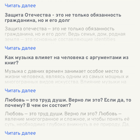
гордыня могут выступать весо
...
Защита Отечества - это не только обязанность
гражданина, но и его долг
Защита отечества — это не только обязанность
гражданина, но и его долг. Ведь семья, дом, родная
земля — это основные составляющие identities
каждого человека. Нам даны милостями ис
...
Как музыка влияет на человека с аргументами из
книг?
Музыка с давних времен занимает особое место в
жизни человека, являясь одним из самых мощных и
многогранных видов искусства. Влияние музыки на
людей исследуется великими умами на п
...
Любовь — это труд души. Верно ли это? Если да, то
почему? В чем он состоит?
Любовь — это труд души. Верно ли это? Любовь —
явление многогранное и сложное, и чтобы понять её
суть, необходимо глубоко вникнуть в ее природу. Да,
любовь действительно можно назв
...