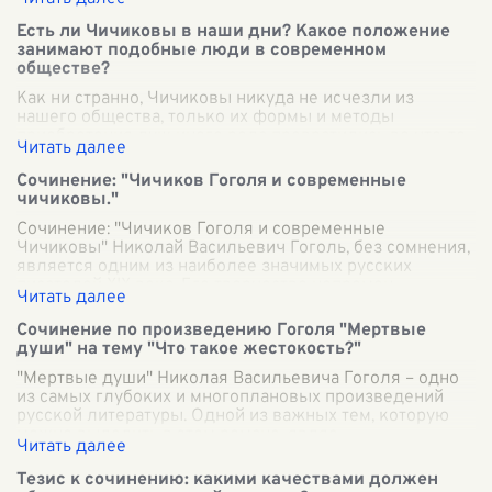
Есть ли Чичиковы в наши дни? Какое положение
занимают подобные люди в современном
обществе?
Как ни странно, Чичиковы никуда не исчезли из
нашего общества, только их формы и методы
приобретения душ иного рода превратились во что-то
более соответствующее духу времени. Совре
...
Сочинение: "Чичиков Гоголя и современные
чичиковы."
Сочинение: "Чичиков Гоголя и современные
Чичиковы" Николай Васильевич Гоголь, без сомнения,
является одним из наиболее значимых русских
писателей XIX века. Его творчество непремен
...
Сочинение по произведению Гоголя "Мертвые
души" на тему "Что такое жестокость?"
"Мертвые души" Николая Васильевича Гоголя – одно
из самых глубоких и многоплановых произведений
русской литературы. Одной из важных тем, которую
можно выделить в этом романе, являе
...
Тезис к сочинению: какими качествами должен