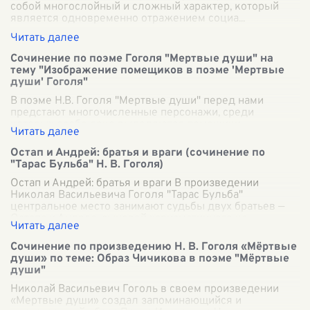
собой многослойный и сложный характер, который
является одновременно отражением социа
...
Сочинение по поэме Гоголя "Мертвые души" на
тему "Изображение помещиков в поэме 'Мертвые
души' Гоголя"
В поэме Н.В. Гоголя "Мертвые души" перед нами
предстают многочисленные персонажи, среди
которых особо ярко выделяются помещики.
Изображение помещиков в этой поэме носит
неоднозначн
...
Остап и Андрей: братья и враги (сочинение по
"Тарас Бульба" Н. В. Гоголя)
Остап и Андрей: братья и враги В произведении
Николая Васильевича Гоголя "Тарас Бульба"
центральное место занимают судьбы двух братьев —
Остапа и Андрея, сыновей харизматичного ка
...
Сочинение по произведению Н. В. Гоголя «Мёртвые
души» по теме: Образ Чичикова в поэме "Мёртвые
души"
Николай Васильевич Гоголь в своем произведении
«Мертвые души» создал запоминающийся и