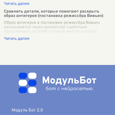
многогранный образ Павла Ивановича Чичикова,
который заставляет читателей задуматься о многих
...
Сравнить детали, которые помогают раскрыть
образ антигероя (постановка режиссёра Вивьен)
Образ антигероя в постановке режиссёра Вивьен
раскрывается через множество тщательно
продуманных деталей, которые вместе создают
впечатляющий и многослойный персонаж. Одной из
ключ
...
Модуль Бот 2.0