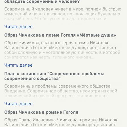
обладать современный человек?
Современный человек живет в мире, полном быстрых
изменений и новых вызовов, возникающих буквально
каждый день. Чтобы успешно адаптироваться и
процветать в таких условиях, он должен
...
Образ Чичикова в поэме Гоголя «Мёртвые души»
Образ Чичикова, главного героя поэмы Николая
Васильевича Гоголя «Мёртвые души», представляет
собой сложную и многоплановую личность, в которой
сочетаются как черты типичного чиновн
...
План к сочинению "Современные проблемы
современного общества"
Современные проблемы современного общества
Введение. Современное общество, несмотря на свой
технический и научный прогресс, сталкивается с
множество серьезных проблем, которые бро
...
Образ Чичикова в романе Гоголя
Образ Павла Ивановича Чичикова в романе Николая
Васильевича Гоголя «Мёртвые души» представляет