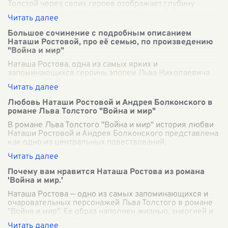
Толстой через своих героев отображает глубину
человеческих чувств и взаимоотношений. Ср
...
Большое сочинение с подробным описанием
Наташи Ростовой, про её семью, по произведению
"Война и мир"
Наташа Ростова, одна из самых ярких и
запоминающихся героинь эпопеи Льва Николаевича
Толстого "Война и мир", предстает перед нами
молодой, искренней и порывистой девушкой. Её
образ
...
Любовь Наташи Ростовой и Андрея Болконского в
романе Льва Толстого "Война и мир"
В романе Льва Толстого "Война и мир" история любви
Наташи Ростовой и Андрея Болконского представлена
как одно из центральных повествований,
раскрывающих сложность человеческих чувс
...
Почему вам нравится Наташа Ростова из романа
'Война и мир.'
Наташа Ростова — одно из самых запоминающихся и
очаровательных персонажей Льва Толстого в романе
"Война и мир". Ее образ наполнен жизнью, энергией и
искренностью, которая мгновенно
...