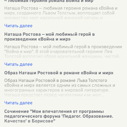
— любимая героиня романа Война и мир"
Наташа Ростова — любимая героиня романа «Война и
мир», созданного Львом Толстым, воплощает собой
множество черт идеальной женской натуры и
глубочайших человеческих качеств. Её обра
...
Наташа Ростова — мой любимый герой в
произведении «Война и мир»
Наташа Ростова — мой любимый герой в произведении
"Война и мир". В этой очаровательной героине Лев
Толстой воплотил образ идеальной женщины, чистой,
искренней и полной жизненной эн
...
Образ Наташи Ростовой в романе «Война и мир»
Образ Наташи Ростовой в романе Льва Толстого
«Война и мир» является одним из самых сложных и
многогранных характеров в мировой литературе.
Наташа предстает перед читателями как мол
...
Сочинение "Мои впечатления от программы
педагогического форума 'Педагог. Образование.
Качество' в Борисове"