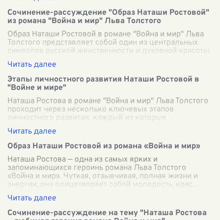
Сочинение-рассуждение "Образ Наташи Ростовой"
из романа "Война и мир" Льва Толстого
Образ Наташи Ростовой в романе "Война и мир" Льва
Толстого представляет собой один из центральных
символов русской женственности и духовной красоты.
Толстой изобразил Наташу Ростов
...
Этапы личностного развития Наташи Ростовой в
"Войне и мире"
Наташа Ростова в романе "Война и мир" Льва Толстого
проходит через несколько ключевых этапов
личностного развития, каждый из которых
существенно влияет на её характер и мировоззрен
...
Образ Наташи Ростовой из романа «Война и мир»
Наташа Ростова — одна из самых ярких и
запоминающихся героинь романа Льва Толстого
«Война и мир». Чуткая, отзывчивая, полная жизни и
энергии, она олицетворяет собой молодость, крас
...
Сочинение-рассуждение на тему "Наташа Ростова