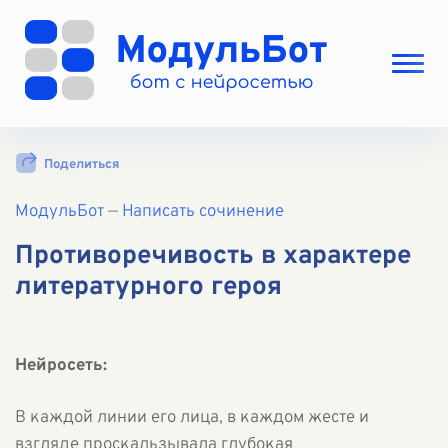
Выбрать режим
Поделиться
Цены
МодульБот
Вход
—
Написать сочинение
Вход с Telegram
Противоречивость в характере
литературного героя
Нейросеть:
В каждой линии его лица, в каждом жесте и
взгляде проскальзывала глубокая