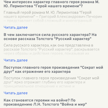
Чем интересен характер главного героя романа М.
Ю. Лермонтова "Герой нашего времени"?
Главный герой романа М. Ю. Лермонтова "Герой
нашего времени" — Григорий Александрович Печорин
— представляет собой сложный и многогранный
характер, который пленяет читателя своей п
...
В чем заключается сила русского характера? На
основе рассказа Толстого "Русский характер"
Сила русского характера, как она представлена в
рассказе Толстого "Русский характер", раскрывается
через образы и действия героев, показывая их
мужество, стойкость и глубокую духов
...
Поступок главного героя произведения "Сократ мой
друг" как отражение его характера
Поступок главного героя произведения "Сократ мой
друг" ярко отражает глубину его характера и
принципиальное отношение к истине и
справедливости. Имя главного героя,
олицетворяющее
...
Как становятся героями на войне? По
произведению Л.Н. Толстого "Война и мир"