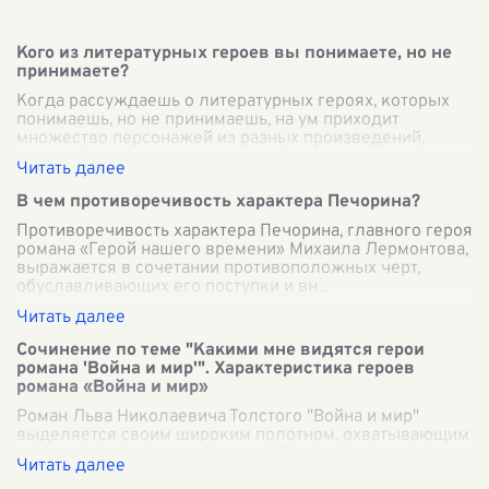
Кого из литературных героев вы понимаете, но не
принимаете?
Когда рассуждаешь о литературных героях, которых
понимаешь, но не принимаешь, на ум приходит
множество персонажей из разных произведений,
поглощённых внутренними конфликтами и мора
...
В чем противоречивость характера Печорина?
Противоречивость характера Печорина, главного героя
романа «Герой нашего времени» Михаила Лермонтова,
выражается в сочетании противоположных черт,
обуславливающих его поступки и вн
...
Сочинение по теме "Какими мне видятся герои
романа 'Война и мир'". Характеристика героев
романа «Война и мир»
Роман Льва Николаевича Толстого "Война и мир"
выделяется своим широким полотном, охватывающим
множество персонажей, каждый из которых наделен
уникальными чертами и судьбами. Понима
...