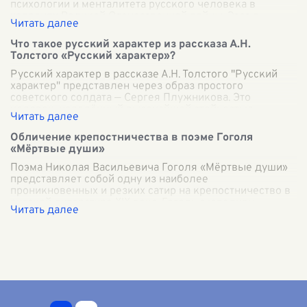
психологии и менталитета русского человека в
условиях Великой Отечественной войны. Этот р
...
Что такое русский характер из рассказа А.Н.
Толстого «Русский характер»?
Русский характер в рассказе А.Н. Толстого "Русский
характер" представлен через образ простого
советского солдата — Сергея Плужникова. Это
человек, наделённый высочайшей стойкостью,
...
Обличение крепостничества в поэме Гоголя
«Мёртвые души»
Поэма Николая Васильевича Гоголя «Мёртвые души»
представляет собой одну из наиболее
проникновенных и резких сатир на крепостничество в
русской литературе XIX века. Гоголь с ювелирн
...