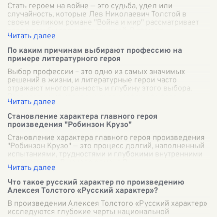
Стать героем на войне — это судьба, удел или
случайность, которые Лев Николаевич Толстой в
своем великом романе "Война и мир" рассматривает
через судьбы своих персонажей. В этом пр
...
По каким причинам выбирают профессию на
примере литературного героя
Выбор профессии – это одно из самых значимых
решений в жизни, и литературные герои часто
отражают многогранность и глубину этого выбора.
Рассмотрим на нескольких примерах, как разл
...
Становление характера главного героя
произведения "Робинзон Крузо"
Становление характера главного героя произведения
"Робинзон Крузо" — это процесс долгий, наполненный
испытаниями, трудностями и глубокими внутренними
изменениями. В начале романа Р
...
Что такое русский характер по произведению
Алексея Толстого «Русский характер»?
В произведении Алексея Толстого «Русский характер»
исследуются глубокие черты национальной