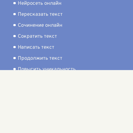
Нейросеть онлайн
Пересказать текст
Сочинение онлайн
Сократить текст
Написать текст
Продолжить текст
Повысить уникальность
Проверка орфографии
Задача по математике
Улучшить текст
Написать реферат
modulbot.ru — бот нейросеть онлайн для