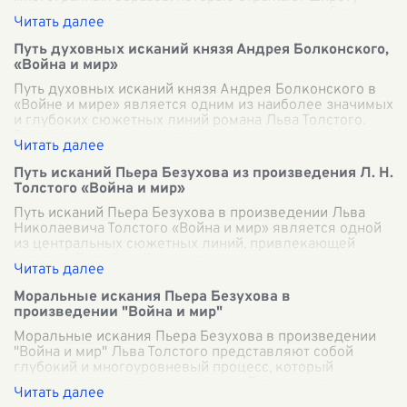
человеческих душ, их стремления и метания. Одн
...
Путь духовных исканий князя Андрея Болконского,
«Война и мир»
Путь духовных исканий князя Андрея Болконского в
«Войне и мире» является одним из наиболее значимых
и глубоких сюжетных линий романа Льва Толстого.
Этот путь наполнен противоречиям
...
Путь исканий Пьера Безухова из произведения Л. Н.
Толстого «Война и мир»
Путь исканий Пьера Безухова в произведении Льва
Николаевича Толстого «Война и мир» является одной
из центральных сюжетных линий, привлекающей
читателей глубиной психологического ан
...
Моральные искания Пьера Безухова в
произведении "Война и мир"
Моральные искания Пьера Безухова в произведении
"Война и мир" Льва Толстого представляют собой
глубокий и многоуровневый процесс, который
отражает сложность человеческой души и стр
...