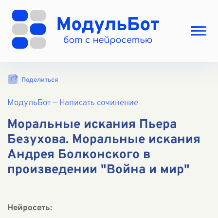
Выбрать режим
Поделиться
Цены
МодульБот
Вход
—
Написать сочинение
Вход с Telegram
Моральные искания Пьера
Безухова. Моральные искания
Андрея Болконского в
произведении "Война и мир"
Нейросеть: