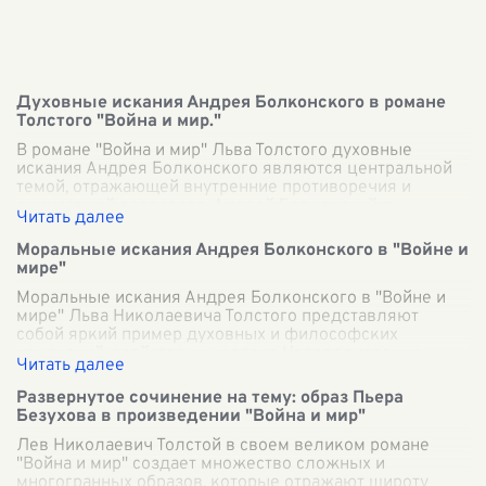
Духовные искания Андрея Болконского в романе
Толстого "Война и мир."
В романе "Война и мир" Льва Толстого духовные
искания Андрея Болконского являются центральной
темой, отражающей внутренние противоречия и
личностный рост героя. Андрей Болконский п
...
Моральные искания Андрея Болконского в "Войне и
мире"
Моральные искания Андрея Болконского в "Войне и
мире" Льва Николаевича Толстого представляют
собой яркий пример духовных и философских
изысканий, свойственных эпохе Наполеоновских
...
Развернутое сочинение на тему: образ Пьера
Безухова в произведении "Война и мир"
Лев Николаевич Толстой в своем великом романе
"Война и мир" создает множество сложных и
многогранных образов, которые отражают широту