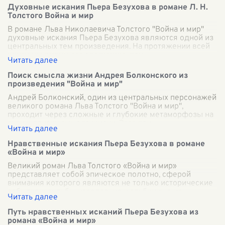
Духовные искания Пьера Безухова в романе Л. Н.
Толстого Война и мир
В романе Льва Николаевича Толстого "Война и мир"
духовные искания Пьера Безухова являются одной из
центральных тем произведения. На протяжении всей
книги мы видим его эволюцию, пои
...
Поиск смысла жизни Андрея Болконского из
произведения "Война и мир"
Андрей Болконский, один из центральных персонажей
великого романа Льва Толстого "Война и мир",
проходит через сложные и глубокие метаморфозы на
пути к поиску смысла жизни. Этот пои
...
Нравственные искания Пьера Безухова в романе
«Война и мир»
Великий роман Льва Толстого «Война и мир»
представляет собой эпическое полотно, сферой
внимания которого являются не только исторические
события и судьбы народов, но и глубинные нр
...
Путь нравственных исканий Пьера Безухова из
романа «Война и мир»