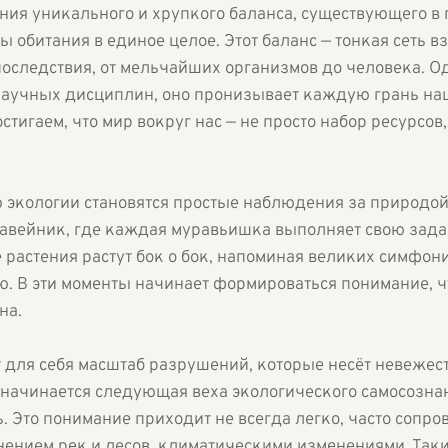
ания уникального и хрупкого баланса, существующего в
ы обитания в единое целое. Этот баланс — тонкая сеть в
последствия, от мельчайших организмов до человека. О
аучных дисциплин, оно пронизывает каждую грань наш
тигаем, что мир вокруг нас — не просто набор ресурсов, 
экологии становятся простые наблюдения за природой.
вейник, где каждая муравьишка выполняет свою задач
 растения растут бок о бок, напоминая великих симфон
 В эти моменты начинает формироваться понимание, 
на.
т для себя масштаб разрушений, которые несёт невежес
 начинается следующая веха экологического самосознан
ь. Это понимание приходит не всегда легко, часто сопр
нением рек и лесов, климатическими изменениями. Таки