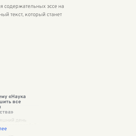
я содержательных эссе на
ый текст, который станет
ему «Наука
шить все
ы
ства»
няшний день
дставляет собой
вигатель