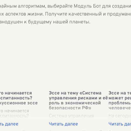
чайным алгоритмам, выбирайте Модуль Бот для создани
ых аспектов жизни. Получите качественный и продуманн
авнодушен к будущему нашей планеты.
го начинается
Эссе на тему «Система
Эссе на т
спитанность?
управления рисками и её
может ре
уссионное эссе
роль в экономической
проблем
безопасности РФ»
человече
го начинается
спитанность?
Система управления
На сегод
спитанность — один
рисками и её роль в
наука пре
ех вездесущих, едва
экономической
мощный д