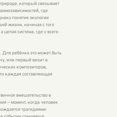
 природе, который связывает
заимозависимостей, где
днако понятие экологии
ей жизни, начиная с того
а целая система, где у всего
 Для ребёнка это может быть
у, или первый визит в
ических композиторов,
что каждая составляющая
твенное вмешательство в
ия — момент, когда человек
овождается трагедиями:
е события становятся