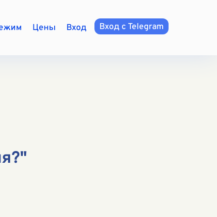
Вход с Telegram
режим
Цены
Вход
ия?"