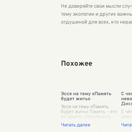
Не доверяйте свои мысли слу
тему экологии и других важн
отдушиной для всех, кто нер
Похожее
Эссе на тему «Память
С че
будет жить»
нево
Диск
Эссе на тему «Память
будет жить» Память – это
С че
не просто способность
нево
хранить и извлекать
Нево
информацию. Это
из т