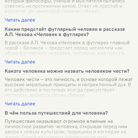
который философы, ученые и мыслители пытались
ответить на протяжении веков. Ответ не простой и,
вероятно, до некоторой степени субъект
...
Каким предстаёт футлярный человек в рассказе
А.П. Чехова «Человек в футляре»?
В рассказе А.П. Чехова «Человек в футляре» главный
герой — Беликов — предстает перед читателем как
образ футлярного человека, человека, живущего в
условностях, правилах и ограничен
...
Какого человека можно назвать человеком чести?
Человек чести — это личность, в основе которой лежат
высокие моральные принципы и непреклонный дух. В
его действиях и поступках всегда присутствует
честность, верность своим убежде
...
В чём польза путешествий для человека?
Путешествия оказывают огромное влияние на
личностное развитие человека, открывая перед ним
двери к новым культурам, традициям и взглядам на
жизнь. Одной из главных преимуществ путе
...