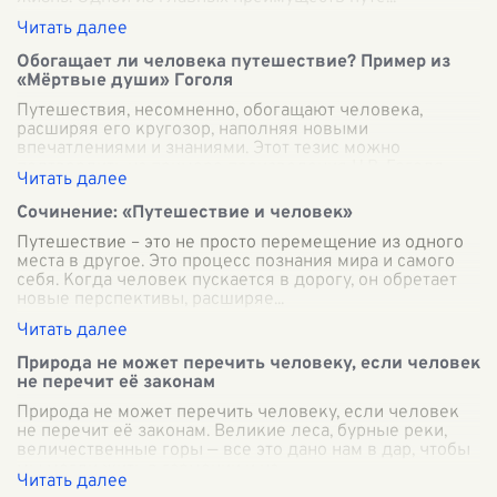
Обогащает ли человека путешествие? Пример из
«Мёртвые души» Гоголя
Путешествия, несомненно, обогащают человека,
расширяя его кругозор, наполняя новыми
впечатлениями и знаниями. Этот тезис можно
подтвердить на примере произведения Н.В. Гоголя
"Мёрт
...
Сочинение: «Путешествие и человек»
Путешествие – это не просто перемещение из одного
места в другое. Это процесс познания мира и самого
себя. Когда человек пускается в дорогу, он обретает
новые перспективы, расширяе
...
Природа не может перечить человеку, если человек
не перечит её законам
Природа не может перечить человеку, если человек
не перечит её законам. Великие леса, бурные реки,
величественные горы — все это дано нам в дар, чтобы
мы могли жить в гармонии и на
...