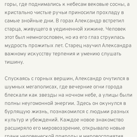
горы, где поднимались к небесам вековые сосны, а
кристально чистые ручьи приносили прохладу в
самые знойные дни. В горах Александр встретил
старца, живущего в уединенной хижине. Человек
этот был немногословен, но из его глаз струилась
мудрость прожитых лет. Старец научил Александра
важному искусству терпения и умению слушать
тишину.
Спускаясь с горных вершин, Александр очутился в
шумных мегаполисах, где вечерние огни города
блескали как звезды на ночном небе, а улицы были
полны неугомонной энергии. Здесь он окунулся в
бурлящую жизнь, познакомился с людьми разных
культур и убеждений. Каждое новое знакомство
расширяло его мировоззрение, открывало новые
грани человеческой природы и мировосприятия.