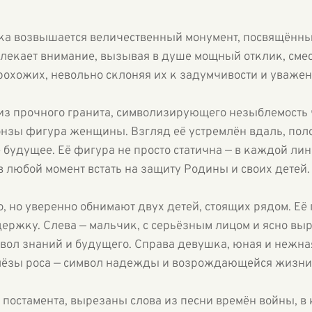
арка возвышается величественный монумент, посвящённы
влекает внимание, вызывая в душе мощный отклик, смес
прохожих, невольно склоняя их к задумчивости и уваже
з прочного гранита, символизирующего незыблемость ч
онзы фигура женщины. Взгляд её устремлён вдаль, пол
будущее. Её фигура не просто статична — в каждой лин
в любой момент встать на защиту Родины и своих детей.
 но уверенно обнимают двух детей, стоящих рядом. Её 
держку. Слева — мальчик, с серьёзным лицом и ясно в
вол знаний и будущего. Справа девушка, юная и нежная
слёзы роса — символ надежды и возрождающейся жизни
 постамента, вырезаны слова из песни времён войны, в