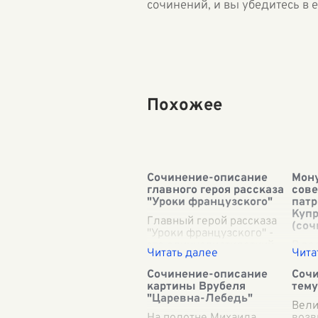
сочинений, и вы убедитесь в 
Похожее
Сочинение-описание
Мону
главного героя рассказа
сове
"Уроки французского"
патр
Куп
Главный герой рассказа
(соч
"Уроки французского" -
это одиннадцатилетний
В ве
мальчик, имеющий
цент
нескладную и непростую
горо
Сочинение-описание
Сочи
судьбу. Он вырос в
мону
картины Врубеля
тему
небольшом
одно
"Царевна-Лебедь"
провинциальном городке,
геро
Вели