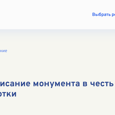
Выбрать 
ение
исание монумента в честь
отки