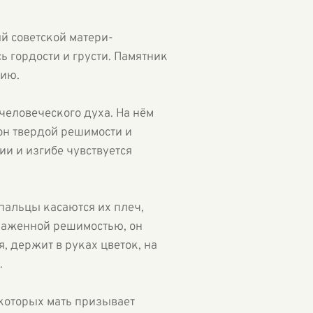
й советской матери-
ь гордости и грусти. Памятник
нию.
еловеческого духа. На нём
он твердой решимости и
ии и изгибе чувствуется
пальцы касаются их плеч,
ыраженной решимостью, он
, держит в руках цветок, на
.
 которых мать призывает