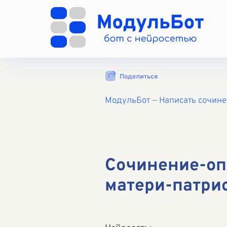
Поделиться
МодульБот
—
Написать сочин
Сочинение-оп
матери-патри