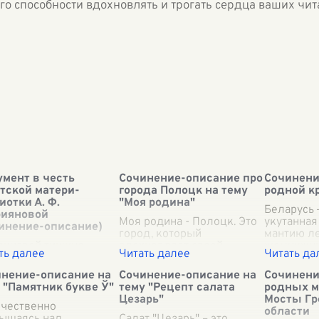
его способности вдохновлять и трогать сердца ваших чит
мент в честь
Сочинение-описание про
Сочинени
тской матери-
города Полоцк на тему
родной к
иотки А. Ф.
"Моя родина"
Беларусь —
рияновой
Моя родина - Полоцк. Это
укутанная
инение-описание)
город, который
мантию ле
личавой тишине
вдохновляет своей
жемчужны
ральной площади
историей и культурой.
и озёр, г
да возвышается
Полоцк находится в
хранит в 
нение-описание на
Сочинение-описание на
Сочинени
мент, посвященный
сердце Беларуси и
истории и
 "Памятник букве Ў"
тему "Рецепт салата
родных м
й из величайших
является одним из самых
след врем
Цезарь"
Мосты Гр
инь времен
чественно
древних городов
край
...
области