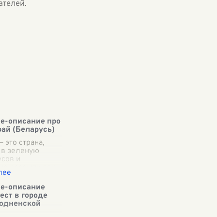
ателей.
е-описание про
рай (Беларусь)
 это страна,
 в зелёную
сов и
е россыпи рек
де каждый уголок
себе аромат
е-описание
 запечатлённый
ест в городе
ени. Мой родной
одненской