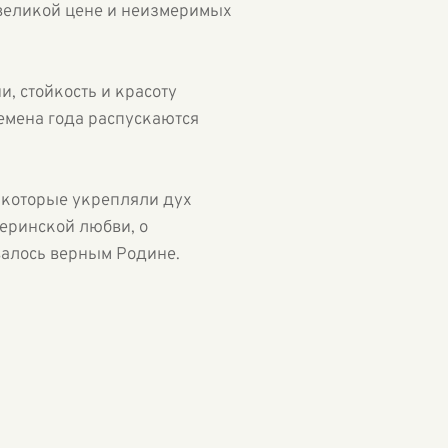
 великой цене и неизмеримых
, стойкость и красоту
емена года распускаются
й, которые укрепляли дух
теринской любви, о
валось верным Родине.