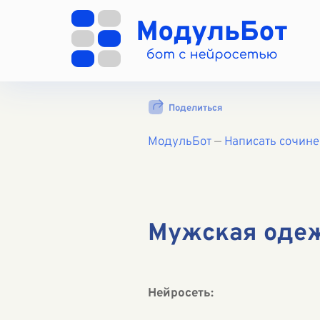
Поделиться
МодульБот
—
Написать сочин
Мужская одежд
Нейросеть: