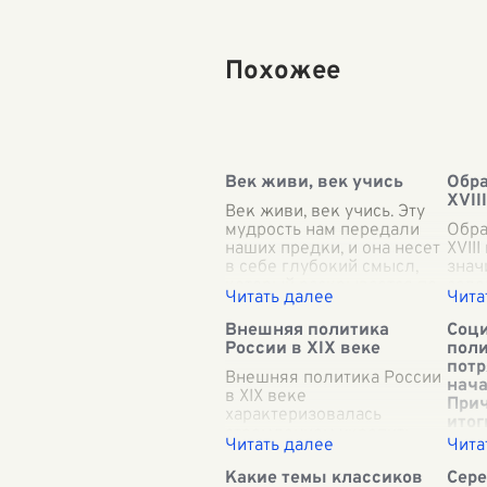
Похожее
Век живи, век учись
Обра
XVII
Век живи, век учись. Эту
мудрость нам передали
Обра
наших предки, и она несет
XVII
в себе глубокий смысл,
знач
который раскрывается по
зало
мере нашего взросления и
даль
понимания мира. Учиться –
науч
Внешняя политика
Соц
это не то
...
обра
России в XIX веке
пол
поте
потр
Внешняя политика России
пери
нача
в XIX веке
Прич
характеризовалась
итог
стремлением укрепить
влияние на
Соци
международной арене,
потр
Какие темы классиков
Сере