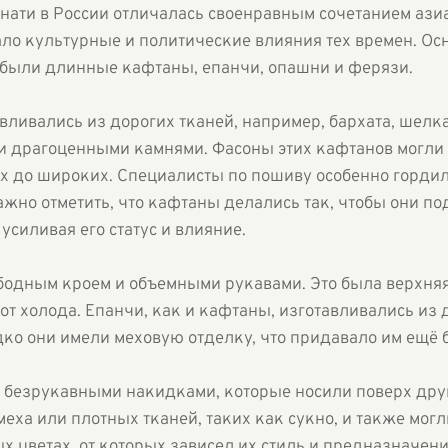
знати в России отличалась своенравным сочетанием ази
ало культурные и политические влияния тех времен. О
 были длинные кафтаны, епанчи, опашни и ферязи.
вливались из дорогих тканей, например, бархата, шелк
 драгоценными камнями. Фасоны этих кафтанов могли 
их до широких. Специалисты по пошиву особенно гордил
ажно отметить, что кафтаны делались так, чтобы они п
усиливая его статус и влияние.
бодным кроем и объемными рукавами. Это была верхня
т холода. Епанчи, как и кафтаны, изготавливались из 
о они имели меховую отделку, что придавало им ещё 
 безрукавными накидками, которые носили поверх дру
меха или плотных тканей, таких как сукно, и также мо
 цветах, от которых зависел их стиль и предназначени