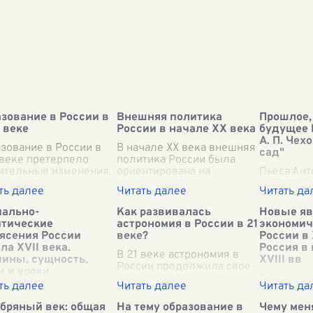
зование в России в
Внешняя политика
Прошлое,
I веке
России в начале XX века
будущее 
А. П. Че
зование в России в
В начале XX века внешняя
сад"
I веке претерпело
политика России была
ительные изменения,
ориентирована на
Пьеса Ант
жив основы для
сохранение и укрепление
Чехова "
нейшего развития
имперского влияния, а
представл
ного и
также на обеспечение
сложное 
иально-
Как развивалась
Новые яв
зовательного
стабильности в Европе и
произведе
итические
астрономия в России в 21
экономич
нциала страны. Этот
Азии. Этот период
вбирает в
ясения России
веке?
России в 
од ознаменовалс
...
ознамено
...
настояще
ла XVII века.
Россия в 
В 21 веке астрономия в
России. Н
ины, сущность,
XVIII вв
России продолжила свое
г
...
и и уроки
развитие, обогащая
В XVII век
ально-политические
научное сообщество
находилас
ясения России начала
важными открытиями и
значител
бряный век: общая
На тему образование в
Чему мен