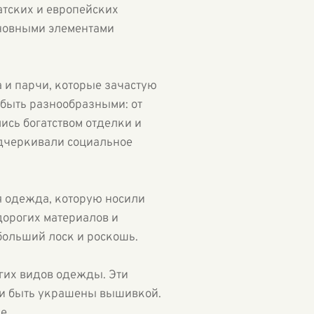
атских и европейских
сновными элементами
а и парчи, которые зачастую
быть разнообразными: от
ись богатством отделки и
одчеркивали социальное
я одежда, которую носили
дорогих материалов и
больший лоск и роскошь.
гих видов одежды. Эти
гли быть украшены вышивкой.
е.