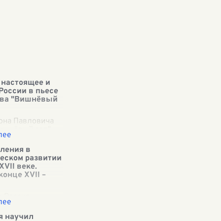
 настоящее и
России в пьесе
хова "Вишнёвый
она Павловича
Вишнёвый сад"
яет собой
и многослойное
ления в
ние, которое
еском развитии
 себя прошлое,
XVII веке.
е и будущее
конце XVII –
аписанная в 1903
е Россия
ь на пороге
ьных
я научил