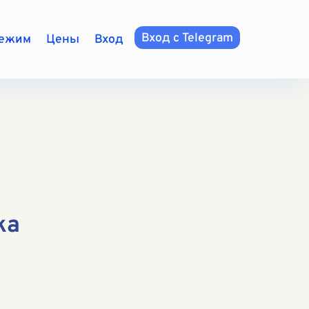
Вход с Telegram
режим
Цены
Вход
ка