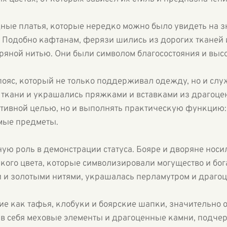
дные платья, которые нередко можно было увидеть на
 Подобно кафтанам, ферязи шились из дорогих тканей 
бряной нитью. Они были символом благосостояния и выс
ояс, который не только поддерживал одежду, но и слу
 ткани и украшались пряжками и вставками из драгоце
ативной целью, но и выполнять практическую функцию:
мые предметы.
ую роль в демонстрации статуса. Бояре и дворяне носи
ркого цвета, которые символизировали могущество и бог
 и золотыми нитями, украшалась перламутром и драго
ие как тафья, клобуки и боярские шапки, значительно 
 в себя меховые элементы и драгоценные камни, подче