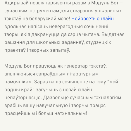
Адкрывай новыя гарызонты разам з Модуль Бот —
сучасным інструментам для стварэння унікальных
тэкстаў на беларускай мове!
Нейросеть онлайн
здольная напісаць неверагодныя сочыненні і
творы, якія дакрануцца да сэрца чытача. Выдатная
рашэння для школьных заданняў, студэнцкіх
праектаў і творчых запытаў.
Модуль Бот працуюць як генератар тэкстаў,
апыняючыся сапраўдным літаратурным
памочнікам. Зараз ваша сочыненне на тэму "мой
родны край" загучыць з новай сілай і
непаўторнасцю. Дазвольце сучасным тэхналогіям
зрабіць вашу навучальную і творчы працэс
прасцейшым і больш натхняльным!