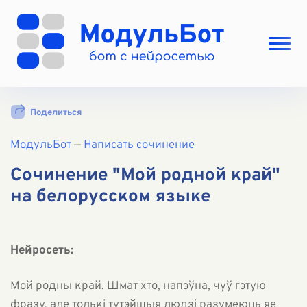
Выбрать режим
Поделиться
Цены
МодульБот
Вход
—
Написать сочинение
Вход с Telegram
Сочинение "Мой родной край"
на белорусском языке
Нейросеть:
Мой родны край. Шмат хто, напэўна, чуў гэтую
фразу, але толькі тутэйшыя людзі разумеюць яе