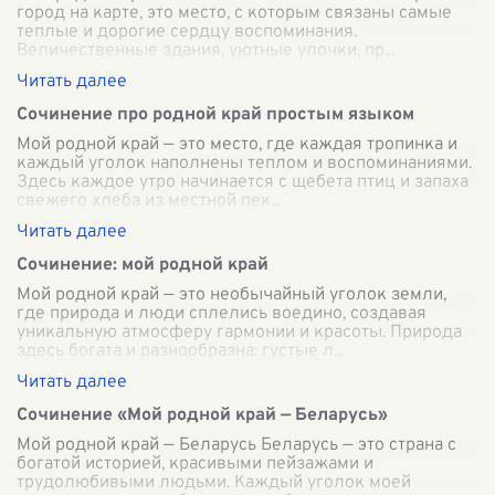
город на карте, это место, с которым связаны самые
теплые и дорогие сердцу воспоминания.
Величественные здания, уютные улочки, пр
...
Сочинение про родной край простым языком
Мой родной край — это место, где каждая тропинка и
каждый уголок наполнены теплом и воспоминаниями.
Здесь каждое утро начинается с щебета птиц и запаха
свежего хлеба из местной пек
...
Сочинение: мой родной край
Мой родной край — это необычайный уголок земли,
где природа и люди сплелись воедино, создавая
уникальную атмосферу гармонии и красоты. Природа
здесь богата и разнообразна: густые л
...
Сочинение «Мой родной край — Беларусь»
Мой родной край — Беларусь Беларусь — это страна с
богатой историей, красивыми пейзажами и
трудолюбивыми людьми. Каждый уголок моей