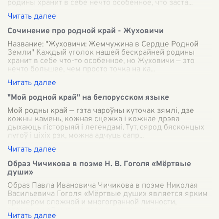
родины хранит в себе нечто особенное, что заста
...
Сочинение про родной край - Жуховичи
Название: "Жуховичи: Жемчужина в Сердце Родной
Земли" Каждый уголок нашей бескрайней родины
хранит в себе что-то особенное, но Жуховичи — это
нечто большее, чем просто точка на ка
...
"Мой родной край" на белорусском языке
Мой родны край — гэта чароўны куточак зямлі, дзе
кожны камень, кожная сцежка і кожнае дрэва
дыхаюць гісторыяй і легендамі. Тут, сярод бясконцых
лугоў і ціхіх рэк, можна адчуць сапр
...
Образ Чичикова в поэме Н. В. Гоголя «Мёртвые
души»
Образ Павла Ивановича Чичикова в поэме Николая
Васильевича Гоголя «Мёртвые души» является ярким
примером сложной и многогранной личности,
отражающей многие пороки и противоречия со
...