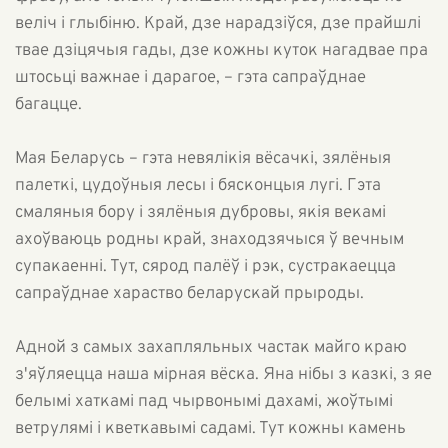
веліч і глыбіню. Край, дзе нарадзіўся, дзе прайшлі
твае дзіцячыя гады, дзе кожны куток нагадвае пра
штосьці важнае і дарагое, – гэта сапраўднае
багацце.
Мая Беларусь – гэта невялікія вёсачкі, зялёныя
палеткі, цудоўныя лесы і бясконцыя лугі. Гэта
смаляныя бору і зялёныя дубровы, якія векамі
ахоўваюць родны край, знаходзячыся ў вечным
супакаенні. Тут, сярод палёў і рэк, сустракаецца
сапраўднае хараство беларускай прыроды.
Адной з самых захапляльных частак майго краю
з'яўляецца наша мірная вёска. Яна нібы з казкі, з яе
белымі хаткамі пад чырвонымі дахамі, жоўтымі
ветрулямі і кветкавымі садамі. Тут кожны камень