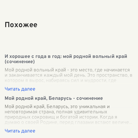
Похожее
И хорошее с года в год: мой родной вольный край
(сочинение)
Мой родной вольный край - это место, где начинается
и заканчивается каждый мой день. Это пространство, в
котором я вырос, набираясь сил и мудрости, где
формировались мои жизненные
...
Мой родной край, Беларусь - сочинение
Мой родной край, Беларусь, это уникальная и
неповторимая страна, полная удивительных
природных сокровищ и богатой истории. Когда я
думаю о своей Родине, перед глазами встают величе
...