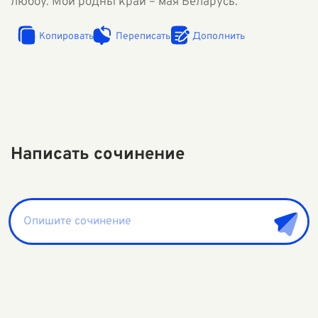
любоў. Мой родны край – мая Беларусь.
Копировать
Переписать
Дополнить
Написать сочинение