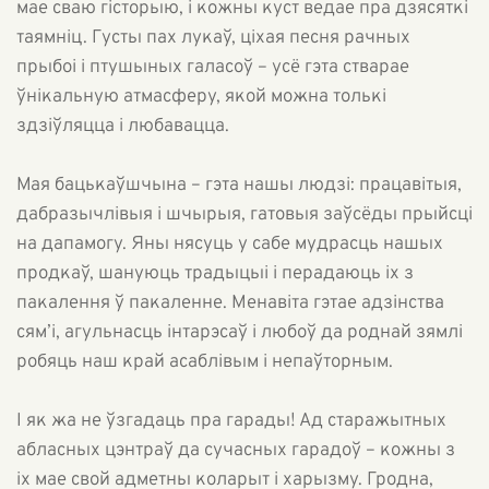
мае сваю гісторыю, і кожны куст ведае пра дзясяткі
таямніц. Густы пах лукаў, ціхая песня рачных
прыбоі і птушыных галасоў – усё гэта стварае
ўнікальную атмасферу, якой можна толькі
здзіўляцца і любавацца.
Мая бацькаўшчына – гэта нашы людзі: працавітыя,
дабразычлівыя і шчырыя, гатовыя заўсёды прыйсці
на дапамогу. Яны нясуць у сабе мудрасць нашых
продкаў, шануюць традыцыі і перадаюць іх з
пакалення ў пакаленне. Менавіта гэтае адзінства
сям’і, агульнасць інтарэсаў і любоў да роднай зямлі
робяць наш край асаблівым і непаўторным.
І як жа не ўзгадаць пра гарады! Ад старажытных
абласных цэнтраў да сучасных гарадоў – кожны з
іх мае свой адметны коларыт і харызму. Гродна,