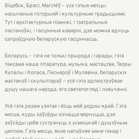
Віцебск, Брэст, Магілёў – усе гэтыя месцы
насычаныя гісторыяй і культурнымі традыцыямі.
Тут і архітэктурныя помнікі, і тэатральныя
пастаноўкі, і гасцінныя кавярні, дзе можна адчуць
сапраўдную беларускую гасціннасць.
Беларусь – гэта не толькі прырода і гарады, гэта
таксама наша літаратура, музыка, мастацтва. Творы
Купалы і Коласа, Песняроў і Мулявіна, беларускіх
мастакоў і скульптараў – усё гэта адлюстроўвае
душу нашага народа, яго светапогляд і павучэнні.
Усё гэта разам узятае і ёсць мой родны край. Гэта
месца, куды заўсёды хочацца вярнуцца, дзе
заўсёды цябе сустрэнуць з усмешкай і душэўным
цяплом. Гэта месца, якое напаўняе мяне гонар і