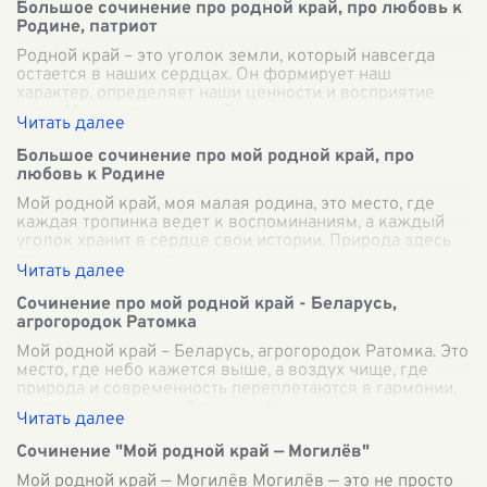
Большое сочинение про родной край, про любовь к
Родине, патриот
Родной край – это уголок земли, который навсегда
остается в наших сердцах. Он формирует наш
характер, определяет наши ценности и восприятие
мира. Множество мелочей: знакомые запахи
...
Большое сочинение про мой родной край, про
любовь к Родине
Мой родной край, моя малая родина, это место, где
каждая тропинка ведет к воспоминаниям, а каждый
уголок хранит в сердце свои истории. Природа здесь
пленяет своим великолепием, а и
...
Сочинение про мой родной край - Беларусь,
агрогородок Ратомка
Мой родной край – Беларусь, агрогородок Ратомка. Это
место, где небо кажется выше, а воздух чище, где
природа и современность переплетаются в гармонии,
создавая уникальный ландшафт
...
Сочинение "Мой родной край — Могилёв"
Мой родной край — Могилёв Могилёв — это не просто