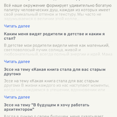
Всё наше окружение формирует удивительно богатую
палитру человеческих душ, каждая из которых имеет
свой уникальный оттенок и текстуру. Мы часто не
задумываемся о величии этой колле
...
Каким меня видят родители в детстве и каким я
стал?
В детстве мои родители видели меня как маленький,
светловолосый лучик солнца, живой и
любознательный, всегда полный энергии и идей. Мама
часто рассказывала, как я с раннего возраст
...
Эссе на тему «Какая книга стала для вас старым
другом»
Эссе на тему «Какая книга стала для вас старым
другом» В жизни каждого из нас наступают моменты,
когда мы нуждаемся в утешении, вдохновении или
просто в старом друге, с которым мо
...
Эссе на тему "В будущем я хочу работать
архитектором"
Когда я думаю о своем будущем, меня охватывает