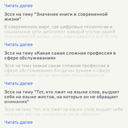
Эссе на тему "Значение книги в современной
жизни"
В современном мире, где цифровые технологии и
социальные сети заполняют каждый уголок нашей
повседневной жизни, роль книги кажется все более
устаревшей и ненужной. Однако это мнени
...
Эссе на тему «Какая самая сложная профессия в
сфере обслуживания»
Эссе на тему «какая самая сложная профессия в
сфере обслуживания» Когда мы думаем о сфере
обслуживания, на ум приходят разнообразные
профессии — от официантов и барменов до парикм
...
Эссе на тему "Тот, кто лжет на языке слов, выдает
себя на языке жестов, на которые он не обращает
внимания"
Эссе на тему "тот, кто лжет на языке слов, выдает себя
на языке жестов, на которые он не обращает
внимания" Ложь — это одна из старейших и наиболее
противоречивых черт человеческо
...