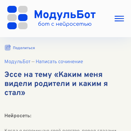
Выбрать режим
Поделиться
Цены
МодульБот
Вход
—
Написать сочинение
Вход с Telegram
Эссе на тему «Каким меня
видели родители и каким я
стал»
Нейросеть: