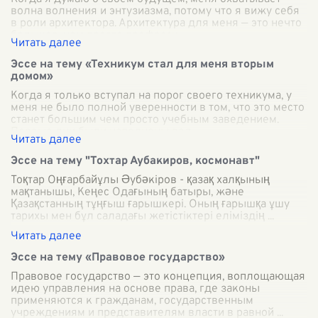
волна волнения и энтузиазма, потому что я вижу себя
в роли архитектора. Архитектура для меня — это нечто
большее, чем просто професси
...
Эссе на тему «Техникум стал для меня вторым
домом»
Когда я только вступал на порог своего техникума, у
меня не было полной уверенности в том, что это место
станет большим чем просто учебным заведением.
Первые дни были наполнены вол
...
Эссе на тему "Тохтар Аубакиров, космонавт"
Тоқтар Оңғарбайұлы Әубәкіров - қазақ халқының
мақтанышы, Кеңес Одағының батыры, және
Қазақстанның тұңғыш ғарышкері. Оның ғарышқа ұшу
тарихы мен бұл саладағы жетістіктері еліміздің
...
Эссе на тему «Правовое государство»
Правовое государство — это концепция, воплощающая
идею управления на основе права, где законы
применяются к гражданам, государственным
учреждениям и представителям власти в равной
...