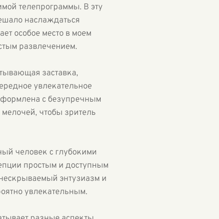
имой телепрограммы. В эту
мешало наслаждаться
ет особое место в моем
истым развлечением.
атывающая заставка,
чередное увлекательное
 оформлена с безупречным
о мелочей, чтобы зритель
ный человек с глубокими
епции простым и доступным
я нескрываемый энтузиазм и
ероятно увлекательным.
атывает разные аспекты