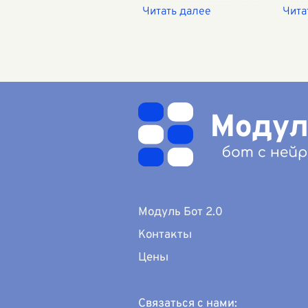
Среди всех персонажей
особ
этот человек особенно
обра
выделяется своей
душа
стойкостью и внутренней
Её п
силой. Василий живет в
отно
сур
...
осве
Модуль Бот 2.0
Контакты
Цены
Связаться с нами: