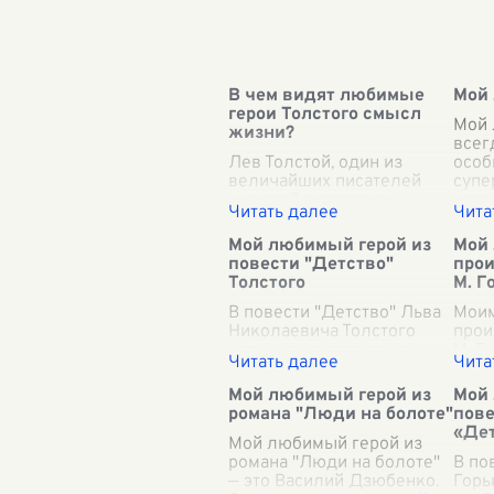
В чем видят любимые
Мой
герои Толстого смысл
Мой 
жизни?
всег
Лев Толстой, один из
особ
величайших писателей
супе
мировой литературы,
неог
искусно воплощал в своих
сило
произведениях сложные
или 
Мой любимый герой из
Мой 
философские
дете
повести "Детство"
прои
размышления о смысле
разг
Толстого
М. Г
жизни через своих героев.
тайн
Каждое его п
В повести "Детство" Льва
...
Моим
Николаевича Толстого
прои
есть множество ярких
М. Г
персонажей, но для меня
явля
особое место занимает
Алеш
Мой любимый герой из
Мой
Николенька Иртеньев.
само
романа "Люди на болоте"
пове
Этот мальчик, столь
обра
«Де
трогательный в своей
Мой любимый герой из
трог
искре
романа "Люди на болоте"
...
В по
— это Василий Дзюбенко.
Горь