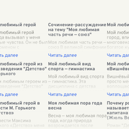
 любимый герой
Сочинение-рассуждение
Мой люб
на тему "Моя любимая
любимый герой
Мой люби
часть речи — союз"
да вызывал у меня
город, вп
ые чувства. Он не был
Моя любимая часть речи —
многовек
рменом с
союз В великой симфонии
богатое к
раниченными
языка наравне с
наследие
выми способностями
благозвучными
этого мес
блестящим
существительными,
незабыва
любимый герой из
Мой любимый вид
Мой люби
ктивом, который
выразительными
воспомина
зведения "Детство"
спорта — гимнастика
«Вишнёв
адывает сложнейшие
прилагательными и
заставля
орького
ы
...
действенными глаголами
Мой любимый вид спорта
Вишнёвый 
 любимым героем из
имеются союзы — эти
— гимнастика. Эта
просто ме
зведения "Детство"
скромн
дисциплина с детства
...
воплощаю
орького, несомненно,
завораживала меня своей
множество
ется маленький
сложностью, красотой и
эмоций. 
а Пешков. Уже в
гармонией движений.
первыми 
 любимый герой в
Моя любимая пора года
Почему р
м начале повести его
Гимнастика сочетает в
весеннего
сти М. Горького
весна
называет
з привлекает своей
себе элементы
расцветае
тство»
капитана
ательной наивность
...
акробатики, хор
Весна — моя любимая пора
...
всеобъе
(Жюль Ве
вести Максима
года, когда природа
белоснеж
кого «Детство» меня
возрождается после
Роман "Де