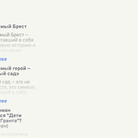
имый Брест
мый Брест —
итавший в себя
овую историю и
ультурное
. Каждый уголок
та хранит в себе
емые
мый герой —
ния,
ый сад»
ющие внов
...
сад — это не
сто, это символ,
щий в себе
 значений и
Оживающий под
лучами
оман
 солнца, он
ся "Дети
т
 Гранта"?
млющей
рн)
н
...
ти капитана