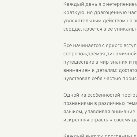
Каждый день я с нетерпением
краткую, но драгоценную част
увлекательным действом на эк
сердце, кроется в её уникаль
Все начинается с яркого вст
сопровождаемая динамичной 
путешествие в мир знания и 
вниманием к деталям: достато
чувствовал себя частью прои
Одной из особенностей прогр
познаниями в различных тем
языком, улавливая внимание 
искренняя страсть к своему д
Каждый выпуск программы де