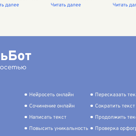
енно привлекает
долгого зимнего сна.
Гранта" 
з бабушки — сердце и
Воздух наполняется
получил с
 семьи Кашириных.
свежестью и ароматами
благодар
олное добра и заботы
цветов, земли и трав.
персонажа
шение к внуку Алёше
Первый солнечный свет
которые 
щает даже самые мр
...
прорываетс
...
пропавшег
Гранта. Эт
Роберт
...
Нейросеть онлайн
Пересказать тек
Сочинение онлайн
Сократить текст
Написать текст
Продолжить тек
Повысить уникальность
Проверка орфо