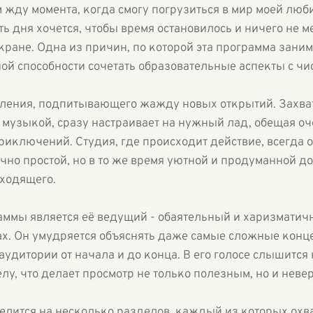
 жду момента, когда смогу погрузиться в мир моей люб
ь дня хочется, чтобы время остановилось и ничего не 
ране. Одна из причин, по которой эта программа занима
ной способности сочетать образовательные аспекты с ч
упления, подпитывающего жажду новых открытий. Захв
музыкой, сразу настраивает на нужный лад, обещая о
приключений. Студия, где происходит действие, всегда
чно простой, но в то же время уютной и продуманной д
сходящего.
аммы является её ведущий - обаятельный и харизматич
ах. Он умудряется объяснять даже самые сложные конц
аудитории от начала и до конца. В его голосе слышитс
елу, что делает просмотр не только полезным, но и нев
лится на несколько разделов, каждый из которых охв