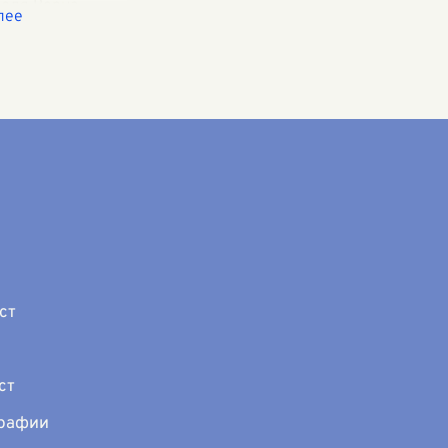
Жюля Верна
вое название
я центральным
м истории,
являются детьми
о капитана
и дети, Мэри и
ст
ст
графии