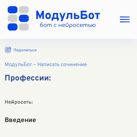
Выбрать режим
Поделиться
Цены
МодульБот
Вход
—
Написать сочинение
Вход с Telegram
Профессии:
Нейросеть:
Введение