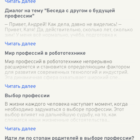
разнообразие природных условий, климатически
...
Диалог на тему "Беседа с другом о будущей
профессии"
— Привет, Андрей! Как дела, давно не виделись! —
Привет, Катя! Да, действительно, сколько лет, сколько
зим! У меня всё нормально, учёба, подготовка к
экзаменам... А у тебя как? —
...
Мир профессий в робототехнике
Мир профессий в робототехнике непрерывно
расширяется и становится определяющим фактором
для развития современных технологий и индустрий.
Эта динамичная сфера охватывает широкий спе
...
Выбор профессии
В жизни каждого человека наступает момент, когда
необходимо задуматься о выборе профессии. Этот
выбор влияет на дальнейшую судьбу, на то, как
сложатся наши жизненные обстоятельства
...
Идти ли по стопам родителей в выборе профессии?