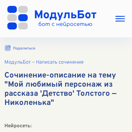
Выбрать режим
Поделиться
Цены
МодульБот
Вход
—
Написать сочинение
Вход с Telegram
Сочинение-описание на тему
"Мой любимый персонаж из
рассказа 'Детство' Толстого —
Николенька"
Нейросеть: