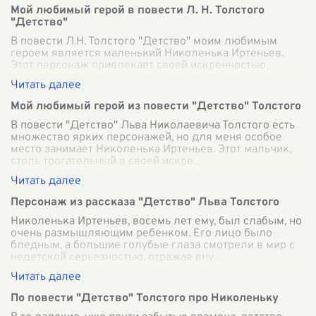
Мой любимый герой в повести Л. Н. Толстого
"Детство"
В повести Л.Н. Толстого "Детство" моим любимым
героем является маленький Николенька Иртеньев.
Этот персонаж привлекает своей искренностью,
внутренними переживаниями и стремлением к
...
Мой любимый герой из повести "Детство" Толстого
В повести "Детство" Льва Николаевича Толстого есть
множество ярких персонажей, но для меня особое
место занимает Николенька Иртеньев. Этот мальчик,
столь трогательный в своей искре
...
Персонаж из рассказа "Детство" Льва Толстого
Николенька Иртеньев, восемь лет ему, был слабым, но
очень размышляющим ребенком. Его лицо было
бледным, а большие голубые глаза смотрели в мир с
недетской серьезностью, отражая вну
...
По повести "Детство" Толстого про Николеньку