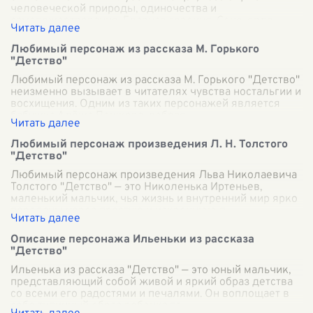
человеческой природы, одиночества и
самопожертвования. Главная героиня, Соня, явля
...
Любимый персонаж из рассказа М. Горького
"Детство"
Любимый персонаж из рассказа М. Горького "Детство"
неизменно вызывает в читателях чувства ностальгии и
восхищения. Одним из таких персонажей является
бабушка Алёша Пешкова, добрая
...
Любимый персонаж произведения Л. Н. Толстого
"Детство"
Любимый персонаж произведения Льва Николаевича
Толстого "Детство" — это Николенька Иртеньев,
маленький мальчик, чья жизнь и внутренний мир ярко
переданы через простую и искреннюю п
...
Описание персонажа Ильеньки из рассказа
"Детство"
Ильенька из рассказа "Детство" — это юный мальчик,
представляющий собой живой и яркий образ детства
со всеми его радостями и печалями. Он воплощает в
себе типичный образ ребенка то
...