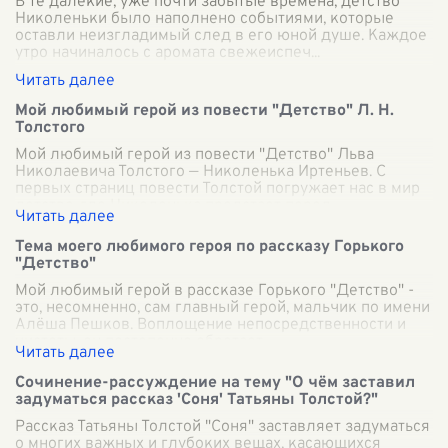
В те далекие, уже почти забытые времена, детство
Николеньки было наполнено событиями, которые
оставли неизгладимый след в его юной душе. Каждое
утро начиналось с аромата свежеиспеч
...
Мой любимый герой из повести "Детство" Л. Н.
Толстого
Мой любимый герой из повести "Детство" Льва
Николаевича Толстого — Николенька Иртеньев. С
первых страниц повести Толстой погружает нас в мир
детства, где Николенька предстает перед
...
Тема моего любимого героя по рассказу Горького
"Детство"
Мой любимый герой в рассказе Горького "Детство" -
это, несомненно, сам главный герой, мальчик по имени
Алёша Пешков. Воплощение непосредственности и
чистоты, он постепенно обретает
...
Сочинение-рассуждение на тему "О чём заставил
задуматься рассказ 'Соня' Татьяны Толстой?"
Рассказ Татьяны Толстой "Соня" заставляет задуматься
о многих важных и глубоких вещах, касающихся