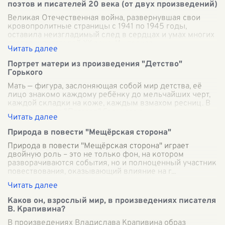
поэтов и писателей 20 века (от двух произведений)
Великая Отечественная война, развернувшая свои
кровопролитные страницы с 1941 по 1945 годы,
оставила неизгладимый след в сердцах и умах многих
поэтов и писателей ХХ века. Их произв
...
Портрет матери из произведения "Детство"
Горького
Мать — фигура, заслоняющая собой мир детства, её
лицо знакомо каждому ребёнку до мельчайших черт,
каждой складки на коже, каждым взмахом ресниц. В
произведении "Детство" Горького э
...
Природа в повести "Мещёрская сторона"
Природа в повести "Мещёрская сторона" играет
двойную роль – это не только фон, на котором
разворачиваются события, но и полноценный участник
повествования, оказывающий влияние на г
...
Каков он, взрослый мир, в произведениях писателя
В. Крапивина?
В произведениях Владислава Крапивина образ