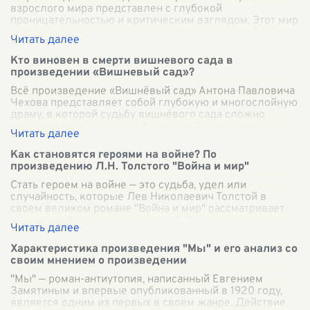
взрослого мира представлен с глубокой
проницательностью и критическим взглядом. Этот мир
часто изображён как нечто далёкое от детской про
...
Кто виновен в смерти вишневого сада в
произведении «Вишневый сад»?
Всё произведение «Вишнёвый сад» Антона Павловича
Чехова представляет собой глубокую и многослойную
драму, в которой судьбу вишнёвого сада сложно
привязать к единственной виновной с
...
Как становятся героями на войне? По
произведению Л.Н. Толстого "Война и мир"
Стать героем на войне — это судьба, удел или
случайность, которые Лев Николаевич Толстой в
своем великом романе "Война и мир" рассматривает
через судьбы своих персонажей. В этом пр
...
Характеристика произведения "Мы" и его анализ со
своим мнением о произведении
"Мы" — роман-антиутопия, написанный Евгением
Замятиным и впервые опубликованный в 1920 году,
является одним из первых в своем жанре. Действие