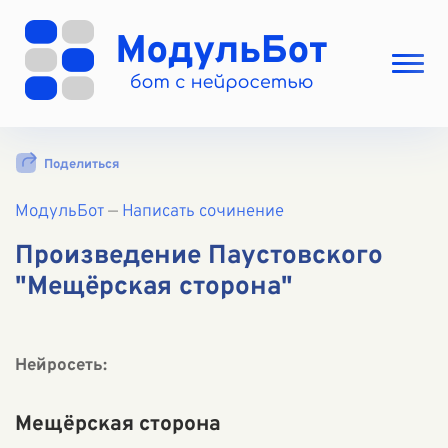
Выбрать режим
Поделиться
Цены
МодульБот
Вход
—
Написать сочинение
Вход с Telegram
Произведение Паустовского
"Мещёрская сторона"
Нейросеть:
Мещёрская сторона