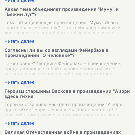
Какая тема объединяет произведения "Муму" и
"Бежин луг"?
Тема, объединяющая произведения "Муму" Ивана
Тургенева и "Бежин луг" - это глубокое внимание к
жизни простых людей и их неразрывная связь с
природой. Оба произведения раскрывают вн
...
Согласны ли вы со взглядами Фейербаха в
произведении "О человеке"?
"О человеке" Людвига Фейербаха — произведение,
представляющее собой глубокое философское
исследование человеческой природы, которое
заслуживает тщательного рассмотрения и критическ
...
Героизм старшины Васкова в произведении "А зори
здесь тихие"
Героизм старшины Васкова в произведении "А зори
здесь тихие" Бориса Васильева воплощает в себе
высший пример мужества и самопожертвования в
условиях Второй мировой войны. Этот обра
...
Великая Отечественная война в произведениях