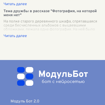
произведения разворачивается в тоталит
...
Тема дружбы в рассказе "Фотография, на которой
меня нет"
На полке старого деревянного шкафа, спрятавшаяся
среди бесчисленных альбомов с выцвевшими
обложками, лежала одна фотография. На ней было
запечатлено двое мальчишек со счастливыми л
...
Модуль Бот 2.0