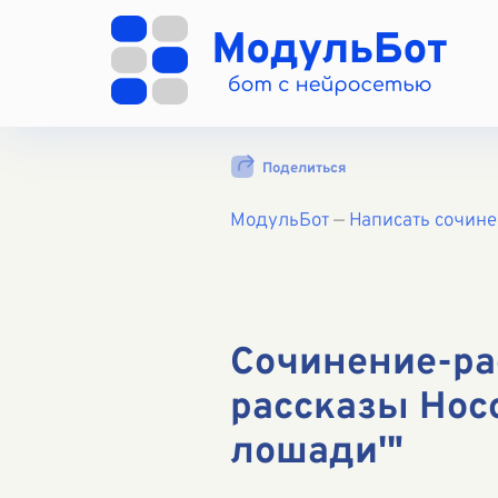
Поделиться
МодульБот
—
Написать сочин
Сочинение-ра
рассказы Носо
лошади'"