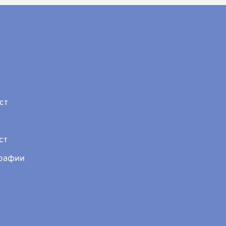
ст
ст
графии