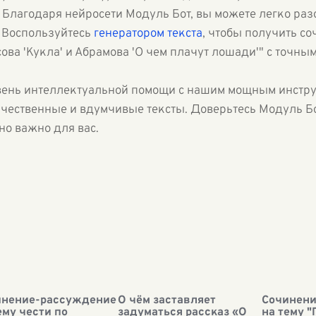
. Благодаря нейросети Модуль Бот, вы можете легко раз
. Воспользуйтесь
генератором текста
, чтобы получить с
ова 'Кукла' и Абрамова 'О чем плачут лошади'" с точны
овень интеллектуальной помощи с нашим мощным инстр
качественные и вдумчивые тексты. Доверьтесь Модуль Б
но важно для вас.
инение-рассуждение
О чём заставляет
Сочинени
ему чести по
задуматься рассказ «О
на тему 