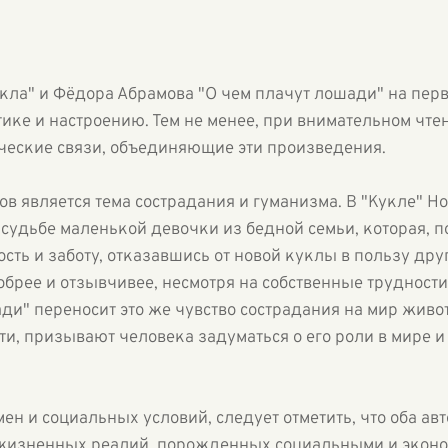
кла" и Фёдора Абрамова "О чем плачут лошади" на перв
ике и настроению. Тем не менее, при внимательном чт
ческие связи, объединяющие эти произведения.
в является тема сострадания и гуманизма. В "Кукле" Н
 судьбе маленькой девочки из бедной семьи, которая, 
сть и заботу, отказавшись от новой куклы в пользу дру
обрее и отзывчивее, несмотря на собственные трудности
ади" переносит это же чувство сострадания на мир жив
и, призывают человека задуматься о его роли в мире и 
ен и социальных условий, следует отметить, что оба ав
х жизненных реалий, порожденных социальными и эконо