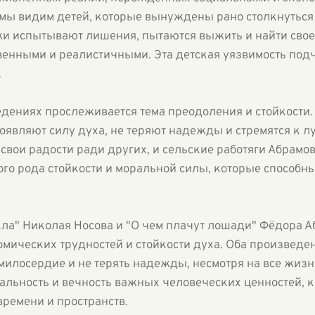
 мы видим детей, которые вынуждены рано столкнуться 
и испытывают лишения, пытаются выжить и найти свое м
енными и реалистичными. Эта детская уязвимость под
.
едениях прослеживается тема преодоления и стойкости.
роявляют силу духа, не теряют надежды и стремятся к 
 свои радости ради других, и сельские работяги Абрамо
ого рода стойкости и моральной силы, которые способ
кла" Николая Носова и "О чем плачут лошади" Фёдора 
мических трудностей и стойкости духа. Оба произведен
 милосердие и не терять надежды, несмотря на все жиз
льность и вечность важных человеческих ценностей, к
ремени и пространств.