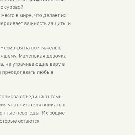
с суровой
есто в мире, что делает их
черкивает важность защиты и
 Несмотря на все тяжелые
лучшему. Маленькая девочка
ва, не утрачивающие веру в
ны преодолевать любые
Абрамова объединяют темы
ия учат читателя вникать в
ненные невзгоды. Их общие
оторые остаются