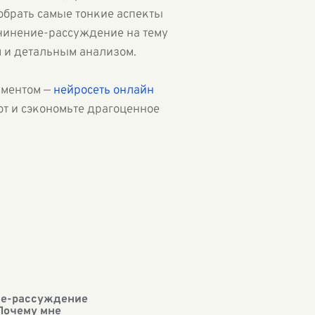
обрать самые тонкие аспекты
очинение-рассуждение на тему
м и детальным анализом.
ументом —
нейросеть онлайн
от и сэкономьте драгоценное
е-рассуждение
"Почему мне