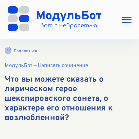
Выбрать режим
Поделиться
Цены
МодульБот
Вход
—
Написать сочинение
Вход с Telegram
Что вы можете сказать о
лирическом герое
шекспировского сонета, о
характере его отношения к
возлюбленной?