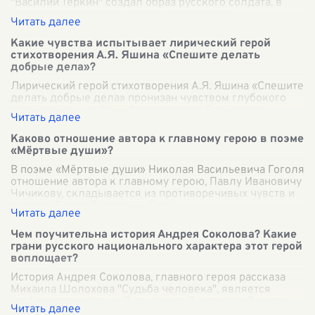
"Василий Тёркин" создал образ русского солдата, в
котором воплотились самые яркие черты
национального характера. Герой произведения,
...
Какие чувства испытывает лирический герой
стихотворения А.Я. Яшина «Спешите делать
добрые дела»?
Лирический герой стихотворения А.Я. Яшина «Спешите
делать добрые дела» пронизан чувством глубокого
стремления к добру и благородству. Его сердце
наполнено искренней заботой о людях
...
Каково отношение автора к главному герою в поэме
«Мёртвые души»?
В поэме «Мёртвые души» Николая Васильевича Гоголя
отношение автора к главному герою, Павлу Ивановичу
Чичикову, складывается из противоречивых чувств и
оценок. С одной стороны, Гого
...
Чем поучительна история Андрея Соколова? Какие
грани русского национального характера этот герой
воплощает?
История Андрея Соколова, главного героя рассказа
Михаила Шолохова "Судьба человека", является
глубоко поучительной из-за своей многослойности,
наполненной трагизмом и стойкостью ду
...