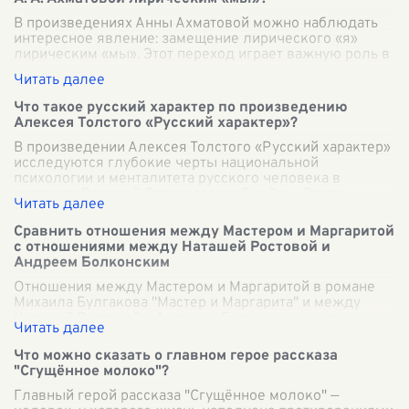
В произведениях Анны Ахматовой можно наблюдать
интересное явление: замещение лирического «я»
лирическим «мы». Этот переход играет важную роль в
раскрытии темы коллективного опыта и
...
Что такое русский характер по произведению
Алексея Толстого «Русский характер»?
В произведении Алексея Толстого «Русский характер»
исследуются глубокие черты национальной
психологии и менталитета русского человека в
условиях Великой Отечественной войны. Этот р
...
Сравнить отношения между Мастером и Маргаритой
с отношениями между Наташей Ростовой и
Андреем Болконским
Отношения между Мастером и Маргаритой в романе
Михаила Булгакова "Мастер и Маргарита" и между
Наташей Ростовой и Андреем Болконским в эпопее
Льва Толстого "Война и мир" представляю
...
Что можно сказать о главном герое рассказа
"Сгущённое молоко"?
Главный герой рассказа "Сгущённое молоко" —