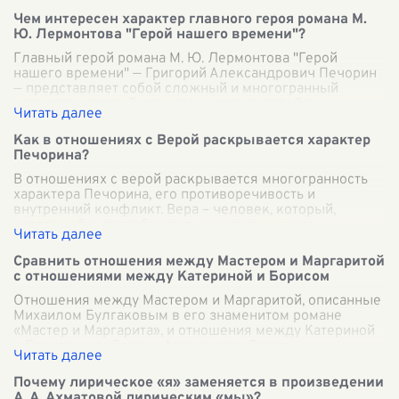
Чем интересен характер главного героя романа М.
Ю. Лермонтова "Герой нашего времени"?
Главный герой романа М. Ю. Лермонтова "Герой
нашего времени" — Григорий Александрович Печорин
— представляет собой сложный и многогранный
характер, который пленяет читателя своей п
...
Как в отношениях с Верой раскрывается характер
Печорина?
В отношениях с верой раскрывается многогранность
характера Печорина, его противоречивость и
внутренний конфликт. Вера – человек, который,
казалось бы, способен дать ему то понимани
...
Сравнить отношения между Мастером и Маргаритой
с отношениями между Катериной и Борисом
Отношения между Мастером и Маргаритой, описанные
Михаилом Булгаковым в его знаменитом романе
«Мастер и Маргарита», и отношения между Катериной
и Борисом из «Грозы» Александра Остро
...
Почему лирическое «я» заменяется в произведении
А. А. Ахматовой лирическим «мы»?